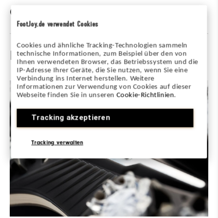
Caractéristiques
FootJoy.de verwendet Cookies
Matériaux
Premium Waterproof Leather
Cookies und ähnliche Tracking-Technologien sammeln
Découvrir la technologie
technische Informationen, zum Beispiel über den von
Ihnen verwendeten Browser, das Betriebssystem und die
Waterproof
1 Year Waterproof Warranty
IP-Adresse Ihrer Geräte, die Sie nutzen, wenn Sie eine
Verbindung ins Internet herstellen. Weitere
Adhérence
Spiked
Informationen zur Verwendung von Cookies auf dieser
Webseite finden Sie in unseren
Cookie-Richtlinien
.
Stabilité
Most Stable
Tracking akzeptieren
Amorti
Firm
Tracking verwalten