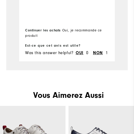
Continuer les achats
Oui, je recommande ce
Co
produit
pa
Est-ce que cet avis est utile?
Es
Was this answer helpful?
0
1
Wa
OUI
NON
Vous Aimerez Aussi