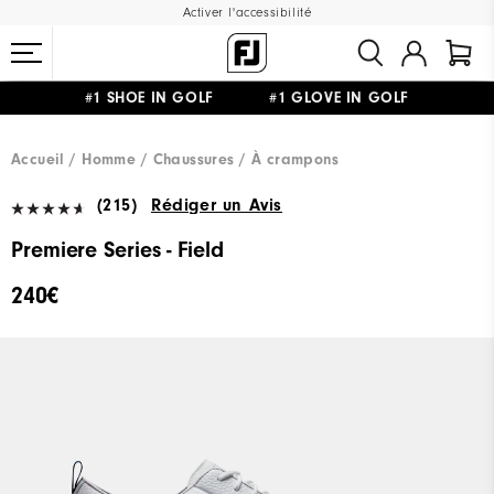
Activer l'accessibilité
#1 SHOE IN GOLF #1 GLOVE IN GOLF
LIVRAISON OFFERTE
DÈS 99€+
&
RETOUR GRATUIT
Accueil
Homme
Chaussures
À crampons
(215)
Rédiger un Avis
Premiere Series - Field
240€