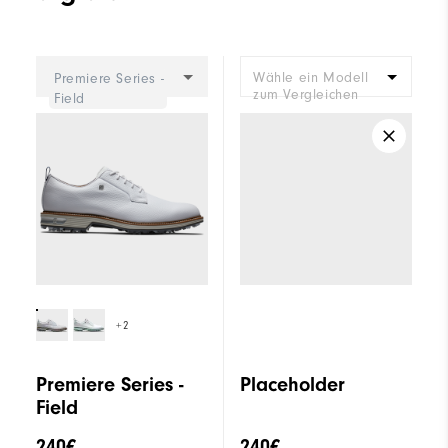
Wähle ein Modell
Premiere Series -
zum Vergleichen
Field
+2
Premiere Series -
Placeholder
Field
240€
240€