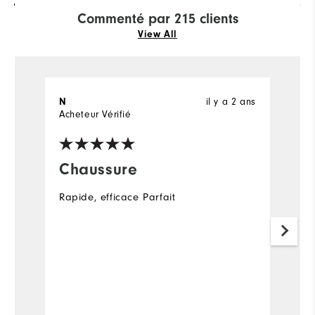
Commenté par 215 clients
View All
il y a 2 ans
N
Ju
Acheteur Vérifié
Chaussure
L
Rapide, efficace Parfait
L
q
l
d