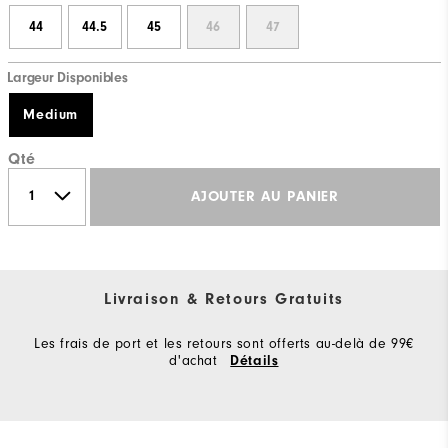
44
44.5
45
46
47
Largeur Disponibles
Medium
Qté
AJOUTER AU PANIER
Livraison & Retours Gratuits
Les frais de port et les retours sont offerts au-delà de 99€
d'achat
Détails