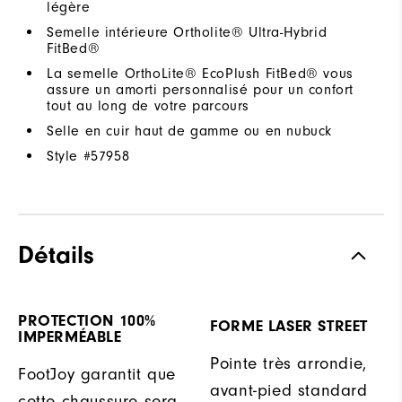
légère
Semelle intérieure Ortholite® Ultra-Hybrid
FitBed®
La semelle OrthoLite® EcoPlush FitBed® vous
assure un amorti personnalisé pour un confort
tout au long de votre parcours
Selle en cuir haut de gamme ou en nubuck
Style #
57958
Détails
PROTECTION 100%
FORME LASER STREET
IMPERMÉABLE
Pointe très arrondie,
FootJoy garantit que
avant-pied standard
cette chaussure sera