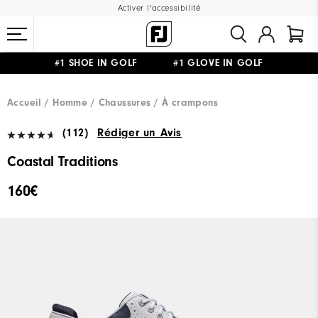
Activer l'accessibilité
#1 SHOE IN GOLF #1 GLOVE IN GOLF
LIVRAISON OFFERTE
DÈS 99€+
&
RETOUR GRATUIT
Accueil
Homme
Chaussures
À crampons
(112)
Rédiger un Avis
Coastal Traditions
160€