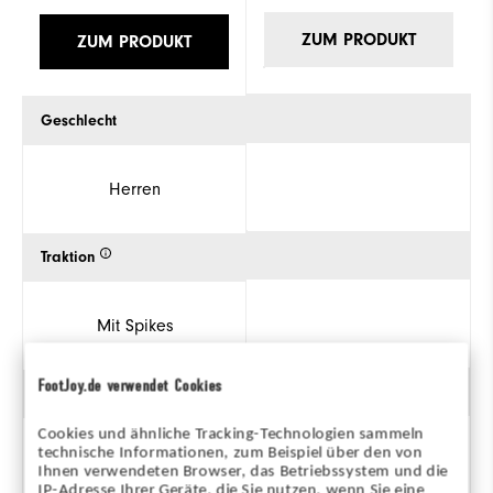
ZUM PRODUKT
ZUM PRODUKT
Geschlecht
Herren
Traktion
Mit Spikes
FootJoy.de verwendet Cookies
Stil
Cookies und ähnliche Tracking-Technologien sammeln
technische Informationen, zum Beispiel über den von
Ihnen verwendeten Browser, das Betriebssystem und die
Klassisch
IP-Adresse Ihrer Geräte, die Sie nutzen, wenn Sie eine