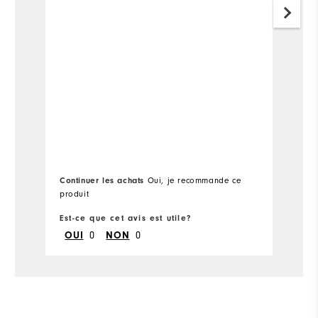
vu
d
q
no
pl
co
L'
pl
Continuer les achats
Co
Oui, je recommande ce
produit
pr
Est-ce que cet avis est utile?
Es
OUI
0
NON
0