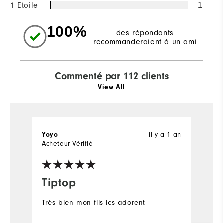
1 Etoile
1
100%
des répondants
recommanderaient à un ami
Commenté par 112 clients
View All
Yoyo
il y a 1 an
E
Acheteur Vérifié
Ac
Tiptop
T
é
Très bien mon fils les adorent
Ex