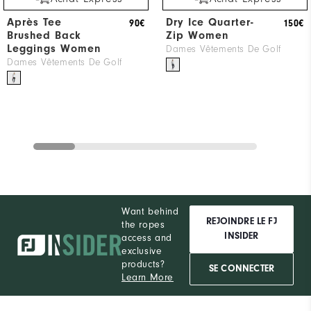
Après Tee
Dry Ice Quarter-
90€
150€
Brushed Back
Zip Women
Leggings Women
Dames Vêtements De Golf
Dames Vêtements De Golf
Want behind
REJOINDRE LE FJ
the ropes
INSIDER
access and
exclusive
products?
SE CONNECTER
Learn More