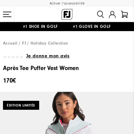
Activer l'accessibilité
#1 SHOE IN GOLF #1 GLOVE IN GOLF
LIVRAISON OFFERTE
DÈS 99€+
&
RETOUR GRATUIT
Accueil
FJ
Holiday Collection
Je donne mon avis
Après Tee Puffer Vest Women
170€
ÉDITION LIMITÉE