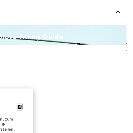
Glove Fitting Guide
A
Q
en, zum
 IP-
stellen.