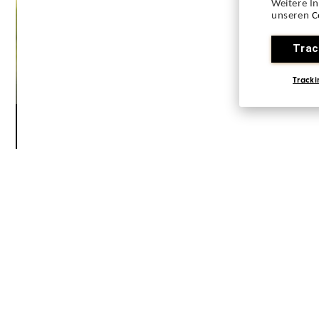
Weitere I
unseren
C
Trac
Tracki
THIS IS FJ - GLO