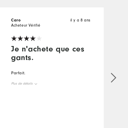
Caro
il y a 8 ans
C
Acheteur Vérifié
A
Je n'achete que ces
gants.
Parfait.
L
Plus de détails
r
s
Le pour
s
Confortable
s
et coloré.
w
M
A