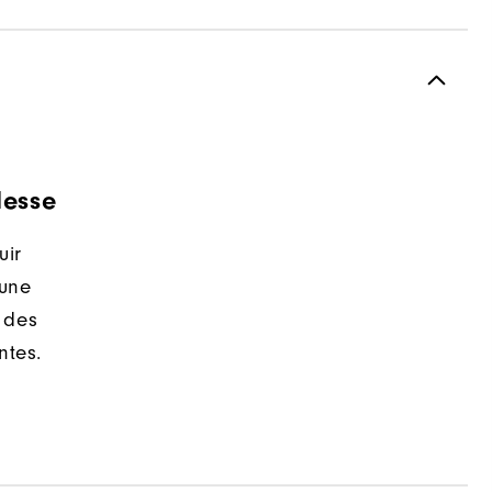
lesse
uir
 une
 des
ntes.