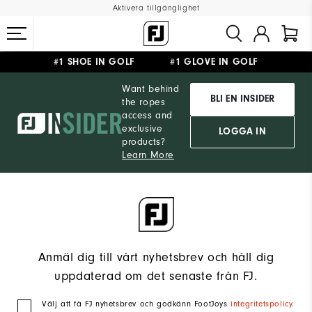
Aktivera tillgänglighet
#1 SHOE IN GOLF #1 GLOVE IN GOLF
FRI FRAKT
PÅ ALLA BESTÄLLNINGAR ÖVER 999KR
&
FRI RETUR
Want behind
BLI EN INSIDER
the ropes
access and
exclusive
LOGGA IN
products?
Learn More
Anmäl dig till vårt nyhetsbrev och håll dig
uppdaterad om det senaste från FJ.
Välj att få FJ nyhetsbrev och godkänn FootJoys
integritetspolicy
.