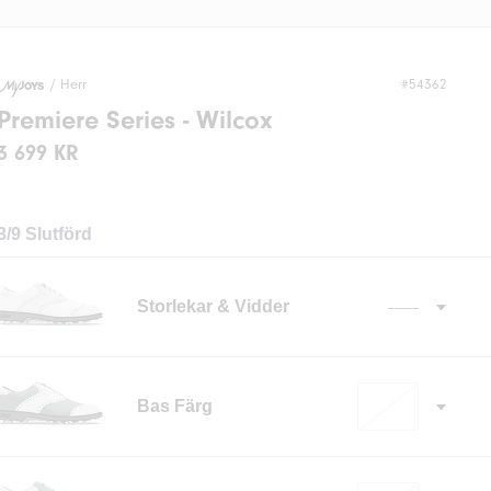
/
Herr
#54362
Premiere Series - Wilcox
3 699 KR
3/9 Slutförd
Storlekar & Vidder
——
Bas Färg