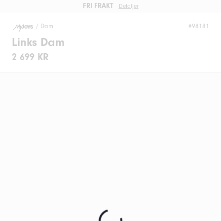
FRI FRAKT
Detaljer
/
Dam
#98181
Links Dam
2 699 KR