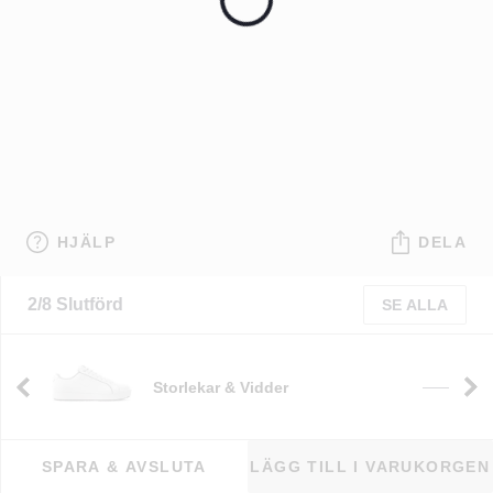
HJÄLP
DELA
2/8 Slutförd
SE ALLA
Storlekar & Vidder
t
——
SPARA & AVSLUTA
LÄGG TILL I VARUKORGEN