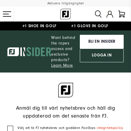
Aktivera tillgänglighet
#1 SHOE IN GOLF #1 GLOVE IN GOLF
FRI FRAKT
PÅ ALLA BESTÄLLNINGAR ÖVER 999KR
&
FRI RETUR
Want behind
BLI EN INSIDER
the ropes
access and
exclusive
LOGGA IN
products?
Learn More
Anmäl dig till vårt nyhetsbrev och håll dig
uppdaterad om det senaste från FJ.
Välj att få FJ nyhetsbrev och godkänn FootJoys
integritetspolicy
.