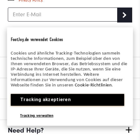
Privacy Policy
.
FootJoy.de verwendet Cookies
Join us on the links
Cookies und ähnliche Tracking-Technologien sammeln
technische Informationen, zum Beispiel über den von
Ihnen verwendeten Browser, das Betriebssystem und die
Our Brand
IP-Adresse Ihrer Geräte, die Sie nutzen, wenn Sie eine
Verbindung ins Internet herstellen. Weitere
Informationen zur Verwendung von Cookies auf dieser
Webseite finden Sie in unseren
Cookie-Richtlinien
.
Find My Fit
Tracking akzeptieren
Orders & Returns
Tracking verwalten
Need Help?