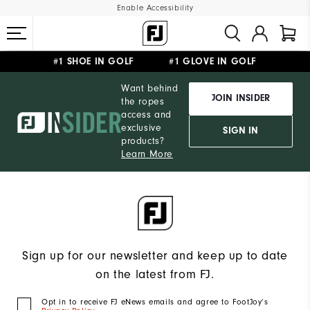
Enable Accessibility
#1 SHOE IN GOLF #1 GLOVE IN GOLF
FREE SHIPPING
ON ALL ORDERS €60
&
FREE RETURNS
Want behind
JOIN INSIDER
the ropes
access and
exclusive
SIGN IN
products?
Learn More
Sign up for our newsletter and keep up to date
on the latest from FJ.
Opt in to receive FJ eNews emails and agree to FootJoy’s