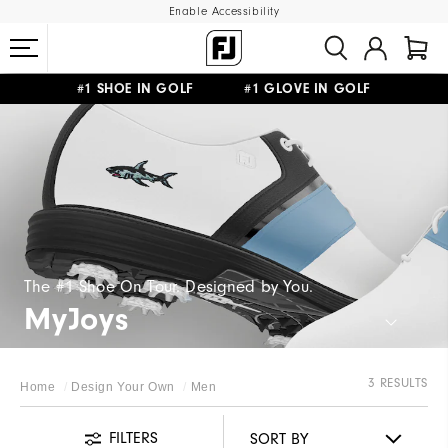
Enable Accessibility
#1 SHOE IN GOLF #1 GLOVE IN GOLF
FREE SHIPPING
ON ALL ORDERS €60
&
FREE RETURNS
The #1 Shoe On Tour. Designed by You.
MyJoys
3 RESULTS
Home
Design Your Own
Men
FILTERS