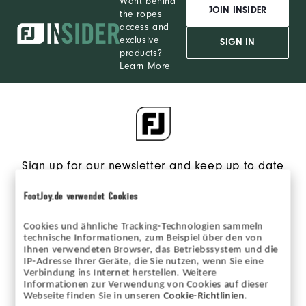
Want behind
JOIN INSIDER
the ropes
access and
exclusive
SIGN IN
products?
Learn More
Sign up for our newsletter and keep up to date
on the latest from FJ.
FootJoy.de verwendet Cookies
Opt in to receive FJ eNews emails and agree to FootJoy’s
Privacy Policy
.
Cookies und ähnliche Tracking-Technologien sammeln
technische Informationen, zum Beispiel über den von
Ihnen verwendeten Browser, das Betriebssystem und die
IP-Adresse Ihrer Geräte, die Sie nutzen, wenn Sie eine
Verbindung ins Internet herstellen. Weitere
Informationen zur Verwendung von Cookies auf dieser
Webseite finden Sie in unseren
Cookie-Richtlinien
.