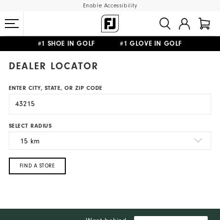
Enable Accessibility
#1 SHOE IN GOLF #1 GLOVE IN GOLF
FREE SHIPPING
ON ALL ORDERS €60
&
FREE RETURNS
DEALER LOCATOR
ENTER CITY, STATE, OR ZIP CODE
SELECT RADIUS
FIND A STORE