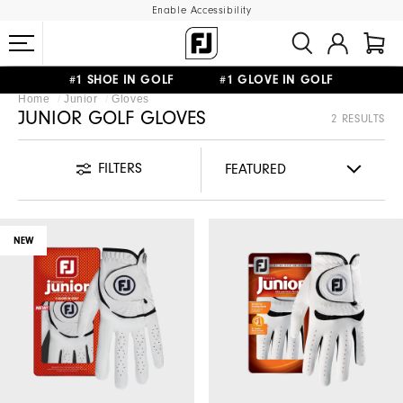
Enable Accessibility
#1 SHOE IN GOLF #1 GLOVE IN GOLF
Home
Junior
Gloves
FREE SHIPPING
ON ALL ORDERS €60
&
FREE RETURNS
JUNIOR GOLF GLOVES
2 RESULTS
FILTERS
NEW