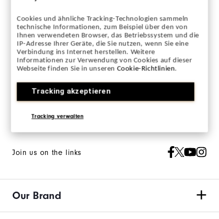
Cookies und ähnliche Tracking-Technologien sammeln
technische Informationen, zum Beispiel über den von
Ihnen verwendeten Browser, das Betriebssystem und die
IP-Adresse Ihrer Geräte, die Sie nutzen, wenn Sie eine
Sign up for our newsletter and keep up to date
Verbindung ins Internet herstellen. Weitere
Informationen zur Verwendung von Cookies auf dieser
on the latest from FJ.
Webseite finden Sie in unseren
Cookie-Richtlinien
.
Opt in to receive FJ eNews emails and agree to FootJoy’s
Tracking akzeptieren
Privacy Policy
.
Tracking verwalten
Join us on the links
Our Brand