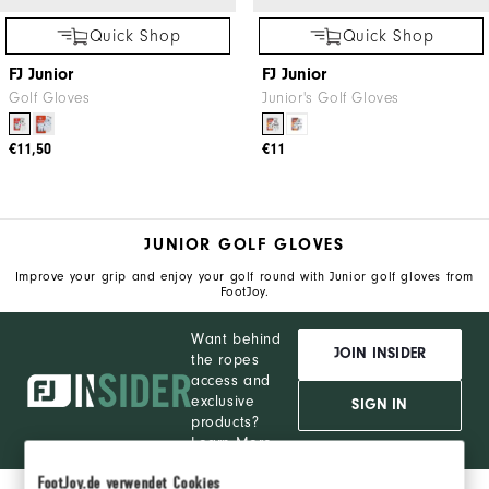
Quick Shop
Quick Shop
FJ Junior
FJ Junior
Golf Gloves
Junior's Golf Gloves
€11,50
€11
JUNIOR GOLF GLOVES
Improve your grip and enjoy your golf round with Junior golf gloves from
FootJoy.
Want behind
JOIN INSIDER
the ropes
access and
exclusive
SIGN IN
products?
Learn More
FootJoy.de verwendet Cookies