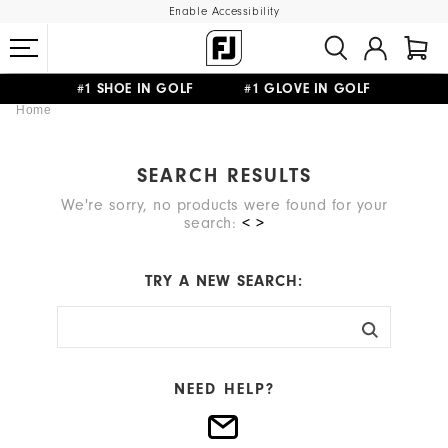
Enable Accessibility
#1 SHOE IN GOLF #1 GLOVE IN GOLF
Home
FREE SHIPPING
ON ALL ORDERS €60
&
FREE RETURNS
SEARCH RESULTS
We're sorry, no products were found for your
search:
< >
TRY A NEW SEARCH:
NEED HELP?