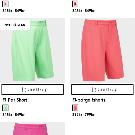
543kr
849kr
543kr
849kr
NYTT PÅ REAN
Direktköp
Direktköp
FJ Par Short
FJ-pargolfshorts
543kr
849kr
392kr
799kr