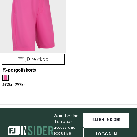
Direktköp
FJ-pargolfshorts
392kr
799kr
Want behind
BLI EN INSIDER
the ropes
access and
exclusive
LOGGA IN