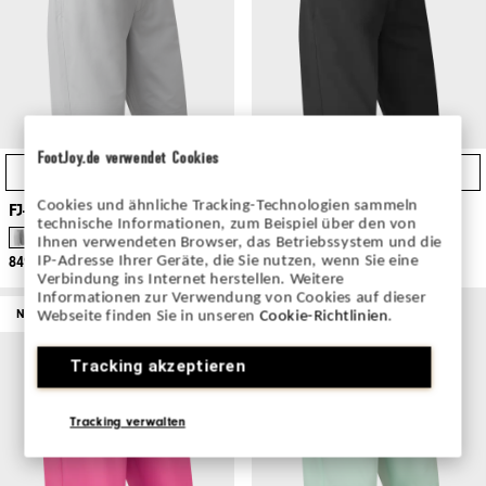
FootJoy.de verwendet Cookies
Direktköp
Direktköp
Cookies und ähnliche Tracking-Technologien sammeln
FJ-pargolfshorts
FJ-pargolfshorts
technische Informationen, zum Beispiel über den von
Ihnen verwendeten Browser, das Betriebssystem und die
IP-Adresse Ihrer Geräte, die Sie nutzen, wenn Sie eine
849kr
849kr
Verbindung ins Internet herstellen. Weitere
Informationen zur Verwendung von Cookies auf dieser
NYTT PÅ REAN
NYTT PÅ REAN
Webseite finden Sie in unseren
Cookie-Richtlinien
.
Tracking akzeptieren
Tracking verwalten