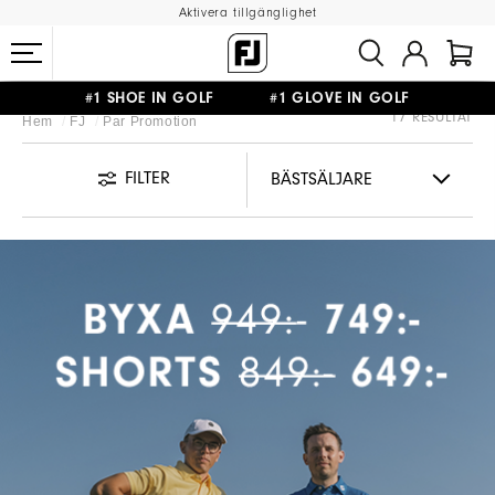
Aktivera tillgänglighet
#1 SHOE IN GOLF #1 GLOVE IN GOLF
17 RESULTAT
Hem
FJ
Par Promotion
FRI FRAKT
PÅ ALLA BESTÄLLNINGAR ÖVER 999KR
&
FRI RETUR
FILTER