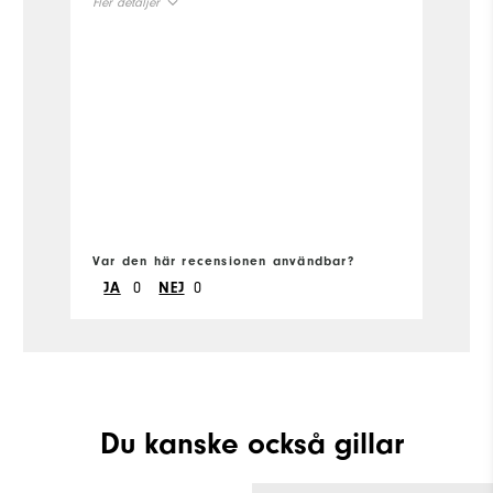
Fler detaljer
t
fi
Size
t
sh
Runs Small
Runs Large
V
so
Width
Fle
Runs Narrow
Runs Wide
Si
Var den här recensionen användbar?
Ru
Va
0
0
JA
NEJ
W
Ru
Du kanske också gillar