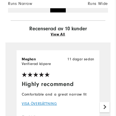
Runs Narrow
Runs Wide
Recenserad av 10 kunder
View All
11 dagar sedan
Meghan
L
Verifierad köpare
Ve
Highly recommend
I
s
Comfortable and a great narrow fit
I 
VISA ÖVERSÄTTNING
f
si