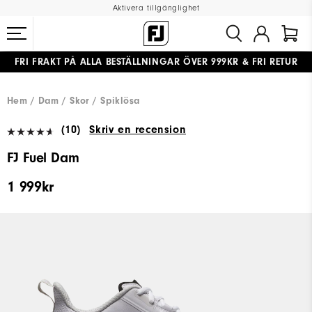
Aktivera tillgänglighet
FRI FRAKT
PÅ ALLA BESTÄLLNINGAR ÖVER 999KR
&
FRI RETUR
#1 SHOE IN GOLF #1 GLOVE IN GOLF
Hem
Dam
Skor
Spiklösa
(10)
Skriv en recension
FJ Fuel Dam
1 999kr