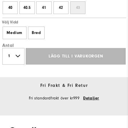
40
40.5
41
42
43
Välj Vidd
Medium
Bred
Antal
LÄGG TILL I VARUKORGEN
Fri Frakt & Fri Retur
Fri standardfrakt över kr999
Detaljer