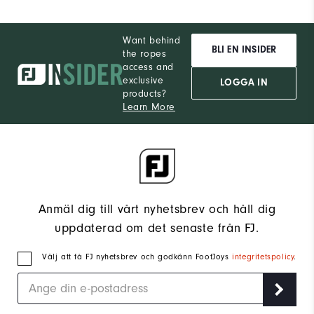
Want behind
BLI EN INSIDER
the ropes
access and
exclusive
LOGGA IN
products?
Learn More
Anmäl dig till vårt nyhetsbrev och håll dig
uppdaterad om det senaste från FJ.
Välj att få FJ nyhetsbrev och godkänn FootJoys
integritetspolicy
.