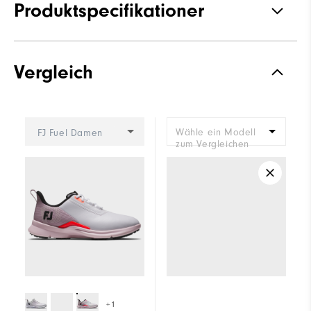
Produktspecifikationer
Grepp
Spikeless
Vergleich
Stabilitet
Supportive
Dämpning
Moderate
Wähle ein Modell
FJ Fuel Damen
zum Vergleichen
+1