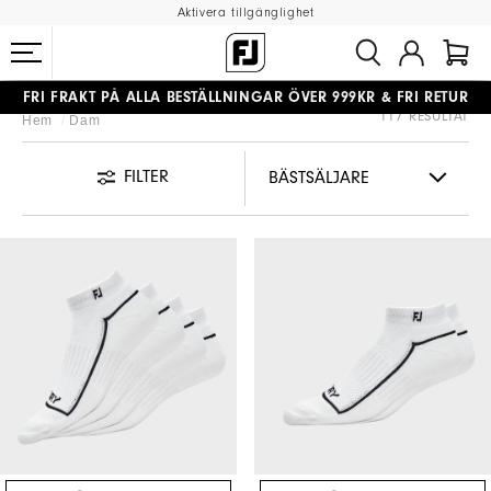
Aktivera tillgänglighet
#1 SHOE IN GOLF #1 GLOVE IN GOLF
117 RESULTAT
Hem
Dam
FRI FRAKT
PÅ ALLA BESTÄLLNINGAR ÖVER 999KR
&
FRI RETUR
FILTER