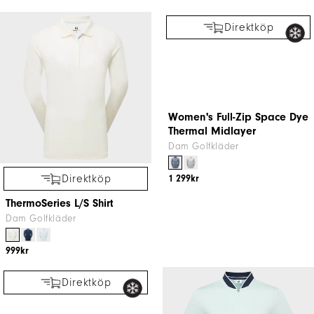
799kr
1 899kr
Direktköp
Direktköp
ThermoSeries L/S Shirt
Women's Full-Zip Space Dye
Thermal Midlayer
Dam Golfkläder
Dam Golfkläder
999kr
1 299kr