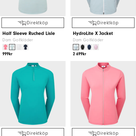
Direktköp
Direktköp
Half Sleeve Ruched Lisle
HydroLite X Jacket
Dam Golfkläder
Dam Golfkläder
999kr
2 699kr
Direktköp
Direktköp