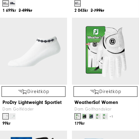
1 699kr
2 499kr
2 043kr
2 799kr
Direktköp
Direktköp
ProDry Lightweight Sportlet
WeatherSof Women
Dam Golfkläder
Dam Golfhandskar
+1
99kr
179kr