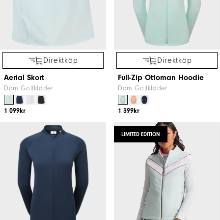
Direktköp
Direktköp
Aerial Skort
Full-Zip Ottoman Hoodie
Dam Golfkläder
Dam Golfkläder
1 099kr
1 399kr
LIMITED EDITION