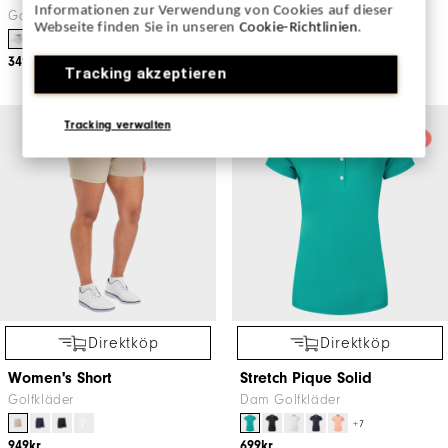
Informationen zur Verwendung von Cookies auf dieser
Belt
Golftillbehör
Webseite finden Sie in unseren
Cookie-Richtlinien
.
Golftillbehör
349kr
Tracking akzeptieren
549kr
Tracking verwalten
Direktköp
Direktköp
Women's Short
Stretch Pique Solid
Golfkläder
Dam Golfkläder
+7
949kr
699kr