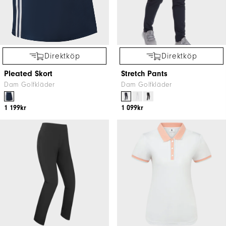
Direktköp
Direktköp
Pleated Skort
Stretch Pants
Dam Golfkläder
Dam Golfkläder
1 199kr
1 099kr