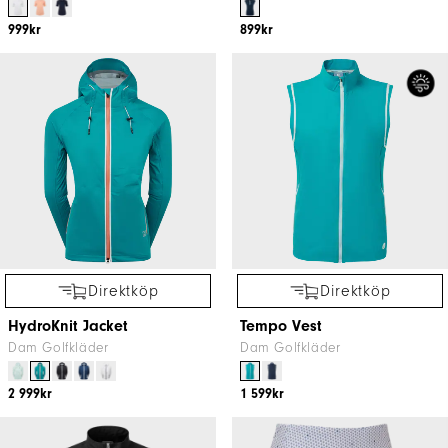
999kr
899kr
Direktköp
Direktköp
HydroKnit Jacket
Tempo Vest
Dam Golfkläder
Dam Golfkläder
2 999kr
1 599kr