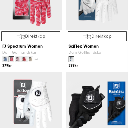
Direktköp
Direktköp
FJ Spectrum Women
SciFlex Women
Dam Golfhandskar
Dam Golfhandskar
+4
279kr
299kr