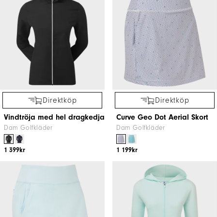
Direktköp
Direktköp
Vindtröja med hel dragkedja
Curve Geo Dot Aerial Skort
Dam Golfkläder
Dam Golfkläder
1 399kr
1 199kr