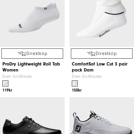
Direktköp
Direktköp
ProDry Lightweight Roll Tab
ComfortSof Low Cut 3 pair
Women
pack Dam
Dam Golfkläder
Dam Golfkläder
119kr
150kr