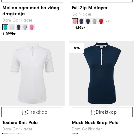
Mellanlager med halvlång
Full-Zip Midlayer
dragkedja
Golfkläder
Dam Golfkläder
+1
1 149kr
1 099kr
NYA
Direktköp
Direktköp
Texture Knit Polo
Mock Neck Snap Polo
Dam Golfkläder
Dam Golfkläder