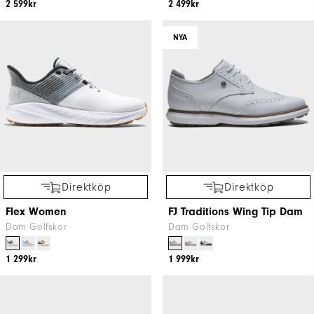
2 599kr
2 499kr
NYA
Direktköp
Direktköp
Flex Women
FJ Traditions Wing Tip Dam
Dam Golfskor
Dam Golfskor
1 299kr
1 999kr