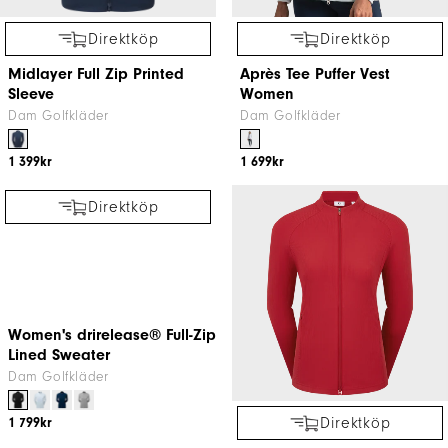
Direktköp
Direktköp
Midlayer Full Zip Printed
Après Tee Puffer Vest
Sleeve
Women
Dam Golfkläder
Dam Golfkläder
1 399kr
1 699kr
Direktköp
Direktköp