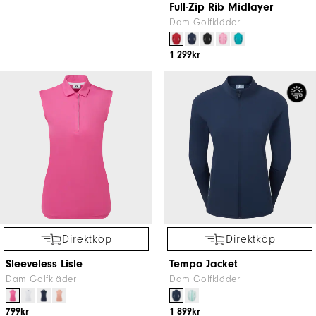
Women's drirelease® Full-Zip
Full-Zip Rib Midlayer
Lined Sweater
Dam Golfkläder
Dam Golfkläder
1 299kr
1 799kr
Direktköp
Direktköp
Sleeveless Lisle
Tempo Jacket
Dam Golfkläder
Dam Golfkläder