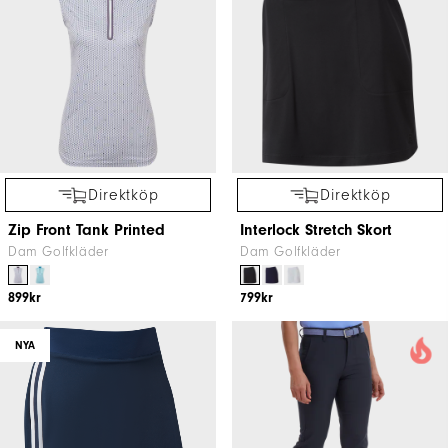
Direktköp
Direktköp
Zip Front Tank Printed
Interlock Stretch Skort
Dam Golfkläder
Dam Golfkläder
899kr
799kr
NYA