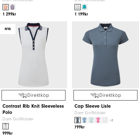
Dam Golfkläder
Dam Golfkläder
1 299kr
1 199kr
NYA
Direktköp
Direktköp
Contrast Rib Knit Sleeveless
Cap Sleeve Lisle
Polo
Dam Golfkläder
Dam Golfkläder
+2
799kr
999kr