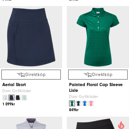
Direktköp
Direktköp
Aerial Skort
Painted Floral Cap Sleeve
Lisle
Dam Golfkläder
Dam Golfkläder
1 099kr
849kr