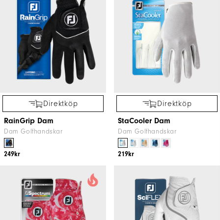
Direktköp
Direktköp
RainGrip Dam
StaCooler Dam
Dam Golfhandskar
Dam Golfhandskar
249kr
219kr