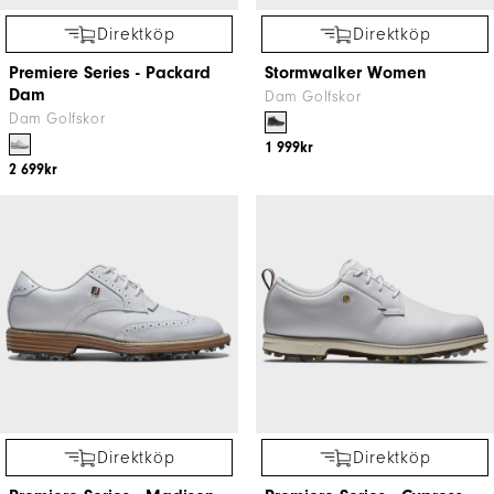
Direktköp
Direktköp
Premiere Series - Packard
Stormwalker Women
Dam
Dam Golfskor
Dam Golfskor
1 999kr
2 699kr
Direktköp
Direktköp