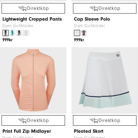
Direktköp
Direktköp
Lightweight Cropped Pants
Cap Sleeve Polo
Dam Golfkläder
Dam Golfkläder
999kr
999kr
Direktköp
Direktköp
Print Full Zip Midlayer
Pleated Skort