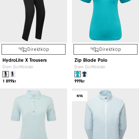
Direktköp
Direktköp
HydroLite X Trousers
Zip Blade Polo
Dam Golfkläder
Dam Golfkläder
1 899kr
999kr
NYA