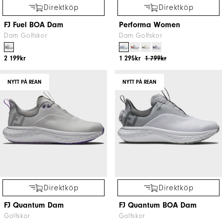
Direktköp
Direktköp
FJ Fuel BOA Dam
Performa Women
Dam Golfskor
Dam Golfskor
2 199kr
1 295kr
1 799kr
NYTT PÅ REAN
NYTT PÅ REAN
Direktköp
Direktköp
FJ Quantum Dam
FJ Quantum BOA Dam
Golfskor
Golfskor