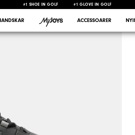
#1 SHOE IN GOLF #1 GLOVE IN GOLF
FRI FRAKT
PÅ ALLA BESTÄLLNINGAR ÖVER 999KR
&
FRI RETUR
HANDSKAR
ACCESSOARER
NY