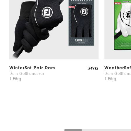
WinterSof Pair Dam
WeatherSo
349kr
Dam Golfhandskar
Dam Golfhand
1 Färg
1 Färg