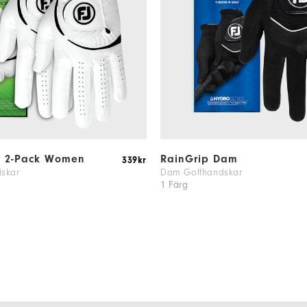
f 2-Pack Women
RainGrip Dam
339kr
skar
Dam Golfhandskar
1 Färg