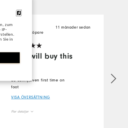
en, zum
11 månader sedan
Fanny
F
 IP-
Verifierad köpare
V
stellen.
 Sie in
Sure will buy this
again
So comfy,even first time on
P
foot
C
a
VISA ÖVERSÄTTNING
d
V
Fler detaljer
Runs Small
Size
F