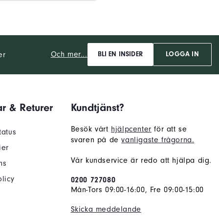
Och mer...
er
BLI EN INSIDER
LOGGA IN
r & Returer
Kundtjänst?
Besök vårt
hjälpcenter
för att se
tatus
svaren på de
vanligaste frågorna.
ier
Vår kundservice är redo att hjälpa dig.
ns
licy
0200 727080
Mån-Tors 09:00-16:00, Fre 09:00-15:00
Skicka meddelande