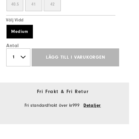
40.5
41
42
Välj Vidd
Medium
Antal
LÄGG TILL I VARUKORGEN
Fri Frakt & Fri Retur
Fri standardfrakt över kr999
Detaljer