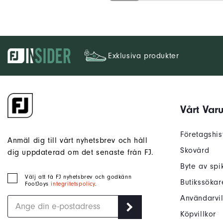
Exklusiva produkter
Vårt Var
Företagshis
Anmäl dig till vårt nyhetsbrev och håll
Skovård
dig uppdaterad om det senaste från FJ.
Byte av spi
Välj att få FJ nyhetsbrev och godkänn
Butikssökar
FootJoys
integritetspolicy
.
Användarvil
Köpvillkor