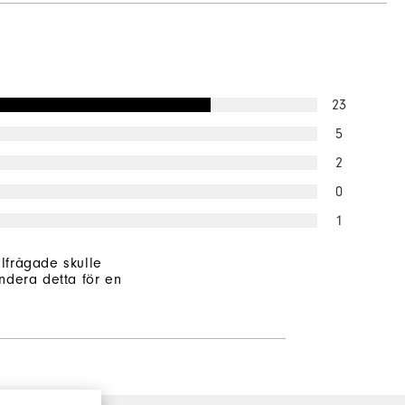
23
5
2
0
1
illfrågade skulle
dera detta för en