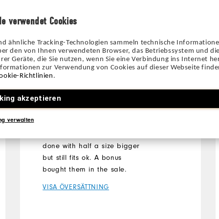
de verwendet Cookies
nd ähnliche Tracking-Technologien sammeln technische Information
10 månader sedan
Amanda
über den von Ihnen verwendeten Browser, das Betriebssystem und die
Verifierad köpare
rer Geräte, die Sie nutzen, wenn Sie eine Verbindung ins Internet her
nformationen zur Verwendung von Cookies auf dieser Webseite finden
ookie-Richtlinien
.
Would by again
king akzeptieren
ng verwalten
Quick delivery. Nice comfy
golf shoe. Think I could've
done with half a size bigger
but still fits ok. A bonus
bought them in the sale.
VISA ÖVERSÄTTNING