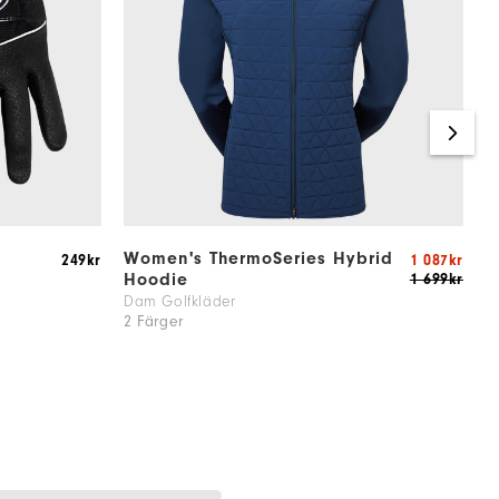
Women's ThermoSeries Hybrid
W
249kr
1 087kr
Hoodie
I
1 699kr
Dam Golfkläder
D
2 Färger
1