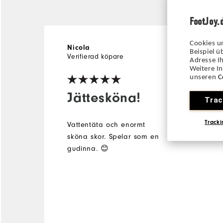
FootJoy.
Cookies u
4 år sedan
Nicola
Beispiel 
Verifierad köpare
Adresse Ih
Weitere I
unseren
C
Jättesköna!
Trac
Tracki
Vattentäta och enormt
sköna skor. Spelar som en
gudinna. 😊