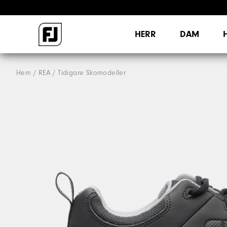
HERR
DAM
Hem
REA
Tidigare Skomodeller