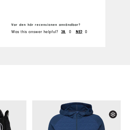
S
S
W
Var den här recensionen användbar?
V
Was this answer helpful?
0
0
W
JA
NEJ