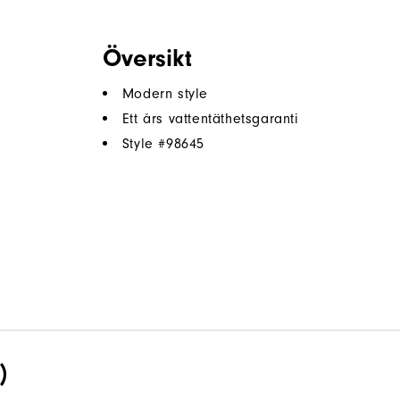
Översikt
Modern style
Ett års vattentäthetsgaranti
Style #
98645
)