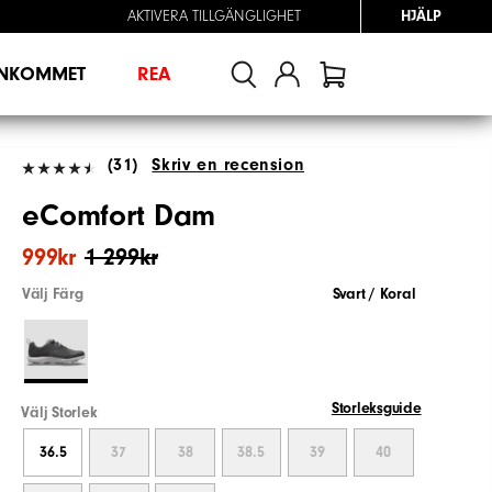
AKTIVERA TILLGÄNGLIGHET
HJÄLP
INKOMMET
REA
(31)
Skriv en recension
eComfort Dam
999kr
1 299kr
Välj Färg
Svart / Koral
Storleksguide
Välj Storlek
36.5
37
38
38.5
39
40