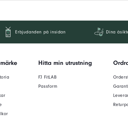
Erbjudanden på insidan
Dina åsikt
umärke
Hitta min utrustning
Ordra
toria
FJ FitLAB
Orders
Passform
Garant
kar
Levera
e
Returpo
lkor