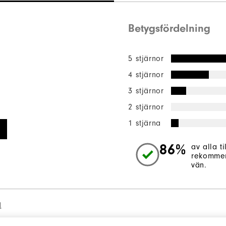
Betygsfördelning
5 stjärnor
4 stjärnor
3 stjärnor
2 stjärnor
1 stjärna
86%
av alla t
rekommen
vän.
l