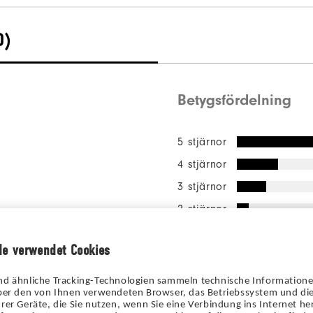
0)
Betygsfördelning
5 stjärnor
4 stjärnor
3 stjärnor
2 stjärnor
1 stjärna
de verwendet Cookies
av alla tillfråg
70%
rekommendera d
nd ähnliche Tracking-Technologien sammeln technische Information
vän.
über den von Ihnen verwendeten Browser, das Betriebssystem und die
rer Geräte, die Sie nutzen, wenn Sie eine Verbindung ins Internet her