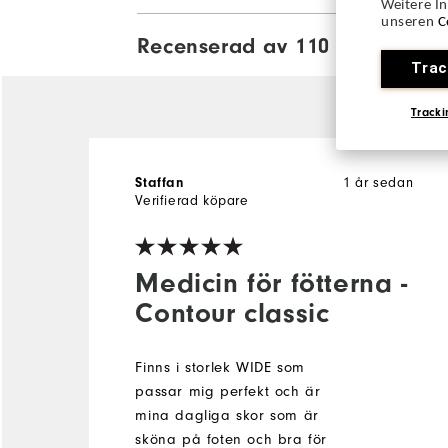
Weitere I
unseren
C
Recenserad av 110 kunder
View 
Trac
Tracki
Staffan
1 år sedan
Verifierad köpare
Medicin för fötterna -
Contour classic
Finns i storlek WIDE som
passar mig perfekt och är
mina dagliga skor som är
sköna på foten och bra för