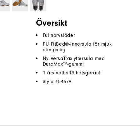
Översikt
Fullnarvsläder
PU FitBed®-innersula för mjuk
dämpning
Ny VersaTrax-yttersula med
DuraMax™-gummi
1 års vattentäthetsgaranti
Style #
54379