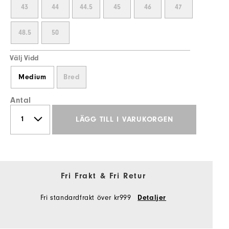
43
44
44.5
45
46
47
48.5
50
Välj Vidd
Medium
Bred
Antal
LÄGG TILL I VARUKORGEN
Fri Frakt & Fri Retur
Fri standardfrakt över kr999
Detaljer