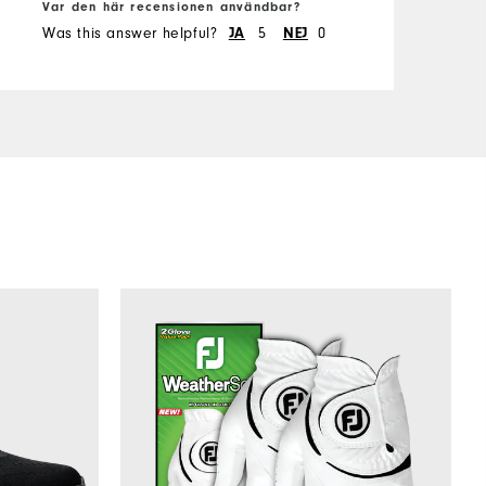
Var den här recensionen användbar?
V
Was this answer helpful?
JA
5
NEJ
0
W