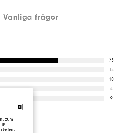
Vanliga frågor
Spikeless
Flexible
Soft
73
14
10
4
9
ade skulle
etta för en
en, zum
 IP-
stellen.