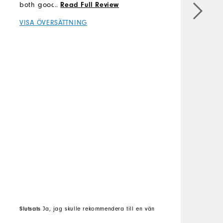
both good. Casual work
...
Read Full Review
and holf
VISA ÖVERSÄTTNING
Slutsats
Ja, jag skulle rekommendera till en vän