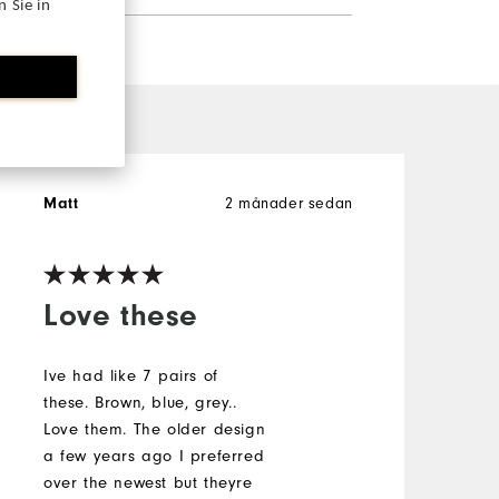
 Sie in
Matt
2 månader sedan
S
V
Love these
Ive had like 7 pairs of
these. Brown, blue, grey..
C
Love them. The older design
b
a few years ago I preferred
V
over the newest but theyre