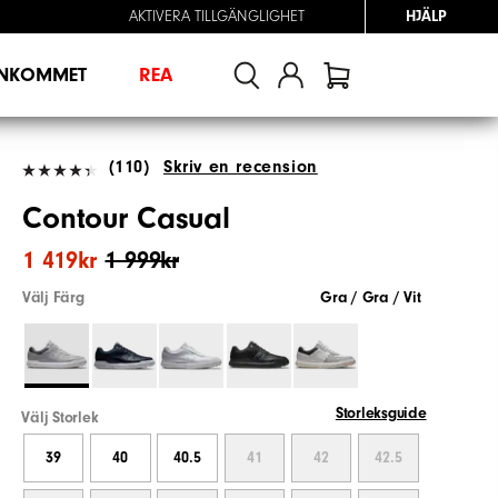
AKTIVERA TILLGÄNGLIGHET
HJÄLP
INKOMMET
REA
(110)
Skriv en recension
Contour Casual
1 419kr
1 999kr
Välj Färg
Gra / Gra / Vit
Storleksguide
Välj Storlek
39
40
40.5
41
42
42.5