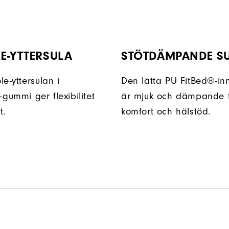
E-YTTERSULA
STÖTDÄMPANDE S
e-yttersulan i
Den lätta PU FitBed®-in
ummi ger flexibilitet
är mjuk och dämpande f
t.
komfort och hälstöd.