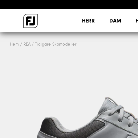
HERR
DAM
Hem
REA
Tidigare Skomodeller