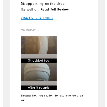
Disappointing as the shoe
fits well and is comfortable
...
Read Full Review
but the sole quality lets it
VISA ÖVERSÄTTNING
down.
Fler detaljer
Fit
True to Fit
Size
True to Size
Width
True to Width
Shredded toe
Conditions
Dry, On course
Which size did you purchase?
10
Which width did you purchase?
Medium
Which size do you normally wear?
10
After 5 rounds
Which width do you normally wear?
Medium
Slutsats
Nej, jag skulle inte rekommendera en
vän