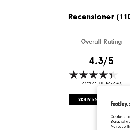
Grepp
Recensioner
(11
Stabilitet
Dämpning
Overall Rating
4.3/5
Based on 110 Review(s)
SKRIV EN RECENSION
FootJoy.
Cookies u
Beispiel 
Adresse Ih