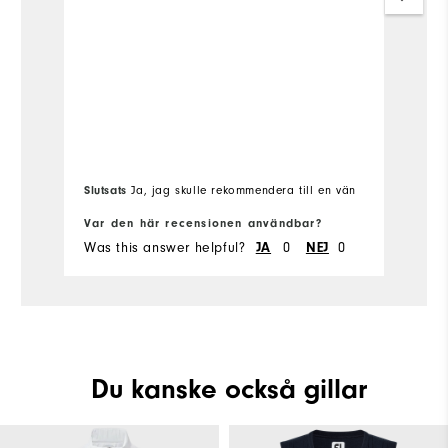
V
Slutsats
Ja, jag skulle rekommendera till en vän
Var den här recensionen användbar?
Va
Was this answer helpful?
0
0
Wa
JA
NEJ
Du kanske också gillar