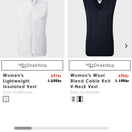
Direktköp
Direktköp
Women's
Women's Wool
697kr
695kr
Lightweight
Blend Cable Knit
1 599kr
1 199kr
Insulated Vest
V-Neck Vest
Dam Golfkläder
Dam Golfkläder