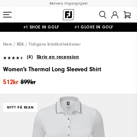
Aktivera tillgänglighet
#1 SHOE IN GOLF #1 GLOVE IN GOLF
FRI FRAKT
PÅ ALLA BESTÄLLNINGAR ÖVER 999KR
&
FRI RETUR
Hem
REA
Tidigare klädkollektioner
(4)
Skriv en recension
Women's Thermal Long Sleeved Shirt
512kr
899kr
NYTT PÅ REAN