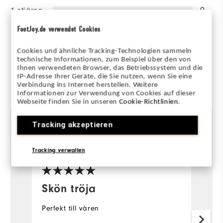
1 stjärna
0
FootJoy.de verwendet Cookies
100%
av alla tillfrågade skulle
rekommendera detta för en
vän.
Cookies und ähnliche Tracking-Technologien sammeln
technische Informationen, zum Beispiel über den von
Ihnen verwendeten Browser, das Betriebssystem und die
IP-Adresse Ihrer Geräte, die Sie nutzen, wenn Sie eine
Recenserad av 4 kunder
Verbindung ins Internet herstellen. Weitere
View All
Informationen zur Verwendung von Cookies auf dieser
Webseite finden Sie in unseren
Cookie-Richtlinien
.
Tracking akzeptieren
4 år sedan
McEbe
D
Verifierad köpare
Ve
Tracking verwalten
Skön tröja
G
Perfekt till våren
G
w