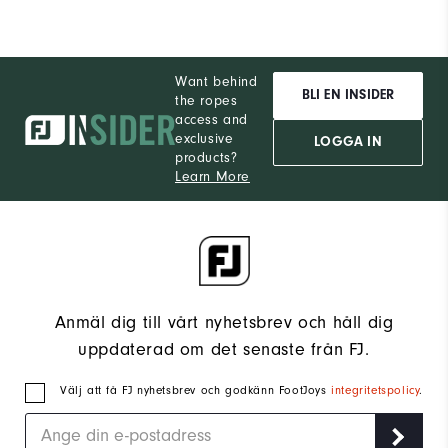
Want behind
BLI EN INSIDER
the ropes
access and
exclusive
LOGGA IN
products?
Learn More
Anmäl dig till vårt nyhetsbrev och håll dig
uppdaterad om det senaste från FJ.
Välj att få FJ nyhetsbrev och godkänn FootJoys
integritetspolicy
.