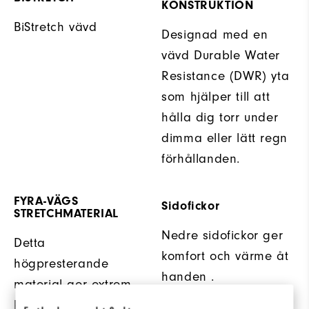
KONSTRUKTION
BiStretch vävd
Designad med en
vävd Durable Water
Resistance (DWR) yta
som hjälper till att
hålla dig torr under
dimma eller lätt regn
förhållanden.
FYRA-VÄGS
Sidofickor
STRETCHMATERIAL
Nedre sidofickor ger
Detta
komfort och värme åt
högpresterande
handen .
material ger extrem
komfort och tillåter