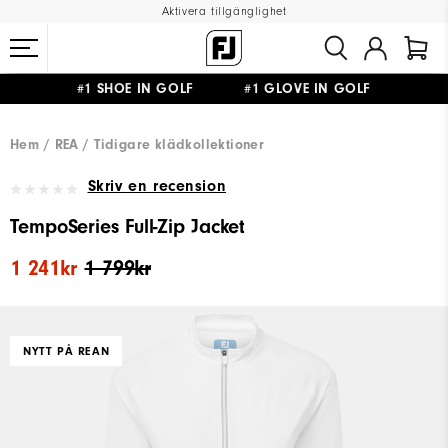
Aktivera tillgänglighet
#1 SHOE IN GOLF #1 GLOVE IN GOLF
FRI FRAKT
PÅ ALLA BESTÄLLNINGAR ÖVER 999KR
&
FRI RETUR
Hem
REA
Tidigare klädkollektioner
Skriv en recension
TempoSeries Full-Zip Jacket
1 241kr
1 799kr
NYTT PÅ REAN