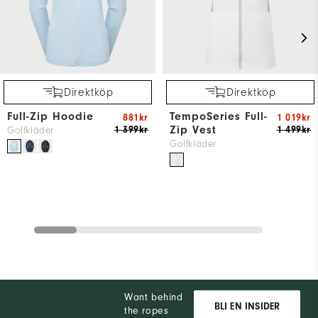
Direktköp
Direktköp
Full-Zip Hoodie
TempoSeries Full-
881kr
1 019kr
Zip Vest
1 399kr
1 499kr
Golfkläder
Golfkläder
Want behind
BLI EN INSIDER
the ropes