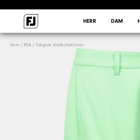
HERR
DAM
Hem
REA
Tidigare klädkollektioner