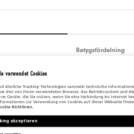
)
Betygsfördelning
5 stjärnor
de verwendet Cookies
4 stjärnor
3 stjärnor
nd ähnliche Tracking-Technologien sammeln technische Information
über den von Ihnen verwendeten Browser, das Betriebssystem und die
2 stjärnor
rer Geräte, die Sie nutzen, wenn Sie eine Verbindung ins Internet her
nformationen zur Verwendung von Cookies auf dieser Webseite finden
1 stjärna
ookie-Richtlinien
.
king akzeptieren