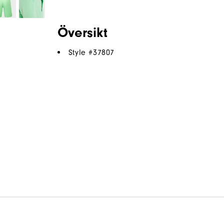
Översikt
Style #
37807