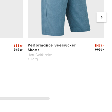
Performance Seersucker
F
636kr
547kr
Shorts
949kr
999kr
D
1
Herr Golfkläder
1 Färg