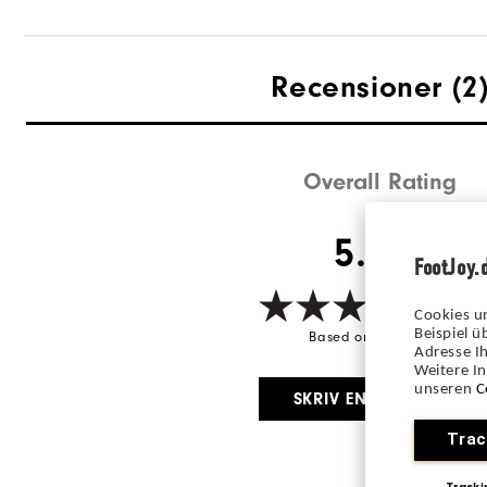
Recensioner
(2
Overall Rating
5.0/5
FootJoy.
Cookies u
Beispiel 
Based on 2 Review(s)
Adresse Ih
Weitere I
unseren
C
SKRIV EN RECENSION
Trac