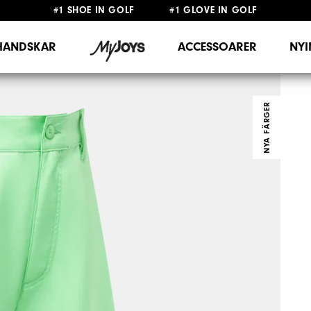
#1 SHOE IN GOLF #1 GLOVE IN GOLF
FRI FRAKT
PÅ ALLA BESTÄLLNINGAR ÖVER 999KR
&
FRI RETUR
HANDSKAR
ACCESSOARER
NY
NYA FÄRGER