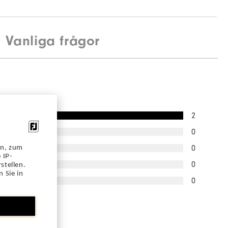
Vanliga frågor
2
0
0
en, zum
 IP-
0
stellen.
 Sie in
0