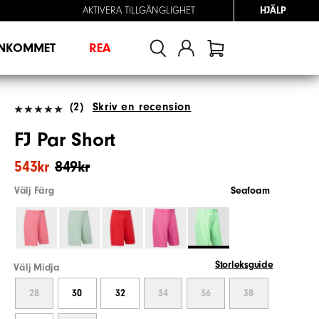
AKTIVERA TILLGÄNGLIGHET
HJÄLP
INKOMMET
REA
(2)
Skriv en recension
FJ Par Short
543kr
849kr
Välj Färg
Seafoam
Storleksguide
Välj Midja
28
30
32
34
36
38