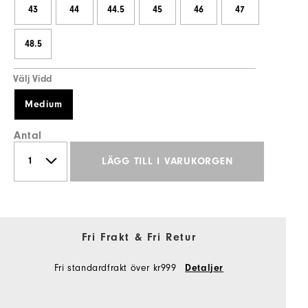
43
44
44.5
45
46
47
48.5
Välj Vidd
Medium
Antal
LÄGG TILL I VARUKORGEN
Fri Frakt & Fri Retur
Fri standardfrakt över kr999
Detaljer