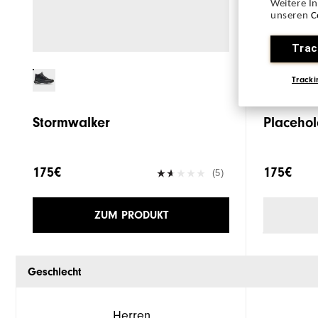
Weitere I
unseren
C
Trac
Tracki
Stormwalker
Placehol
175€
175€
(5)
ZUM PRODUKT
Geschlecht
Herren