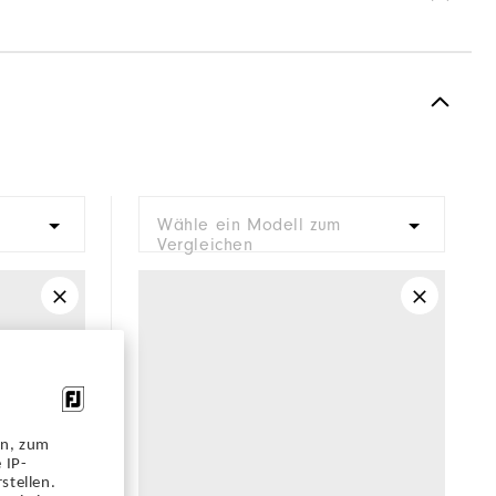
Flex Läst
Spiked
Stabil
Stabil dämpning
Wähle ein Modell zum
Vergleichen
en, zum
 IP-
stellen.