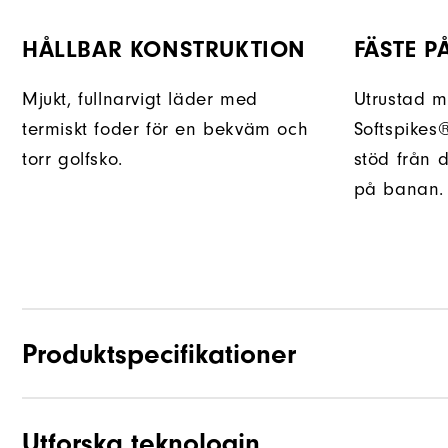
HÅLLBAR KONSTRUKTION
FÄSTE P
Mjukt, fullnarvigt läder med
Utrustad m
termiskt foder för en bekväm och
Softspikes
torr golfsko.
stöd från d
på banan.
Produktspecifikationer
Utforska teknologin
Material