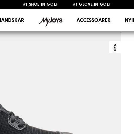
#1 SHOE IN GOLF #1 GLOVE IN GOLF
FRI FRAKT
PÅ ALLA BESTÄLLNINGAR ÖVER 999KR
&
FRI RETUR
HANDSKAR
ACCESSOARER
NY
NYA