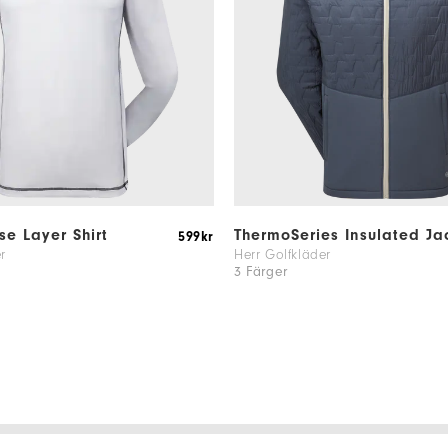
se Layer Shirt
ThermoSeries Insulated Ja
599kr
r
Herr Golfkläder
3 Färger