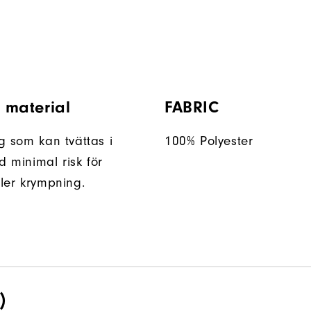
t material
FABRIC
yg som kan tvättas i
100% Polyester
 minimal risk för
ller krympning.
)