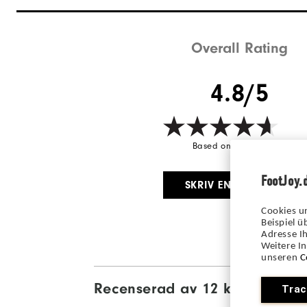
Overall Rating
4.8/5
Based on 12 Review(s)
FootJoy.
SKRIV EN RECENSION
Cookies u
Beispiel 
Adresse Ih
Weitere I
unseren
C
Recenserad av 12 kunder
Trac
View Al