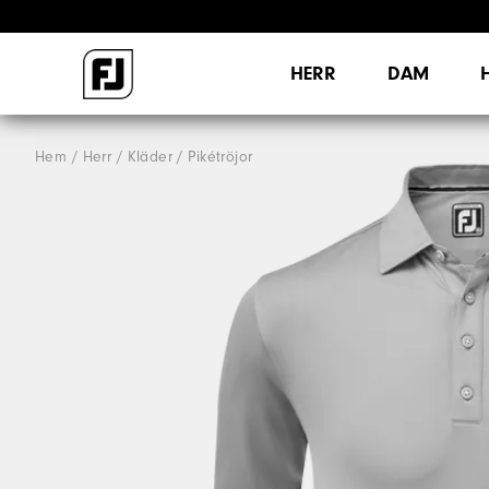
HERR
DAM
Hem
Herr
Kläder
Pikétröjor