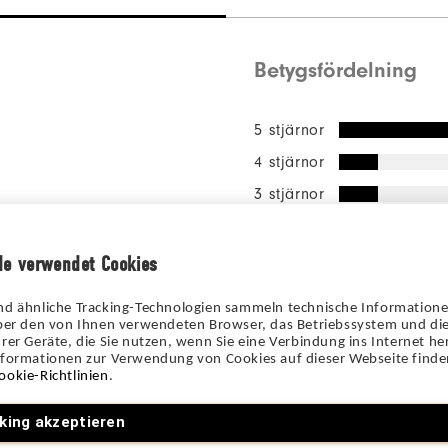
Betygsfördelning
5 stjärnor
4 stjärnor
3 stjärnor
2 stjärnor
1 stjärna
de verwendet Cookies
88%
av alla t
nd ähnliche Tracking-Technologien sammeln technische Information
rekommen
über den von Ihnen verwendeten Browser, das Betriebssystem und die
vän.
rer Geräte, die Sie nutzen, wenn Sie eine Verbindung ins Internet her
nformationen zur Verwendung von Cookies auf dieser Webseite finden
ookie-Richtlinien
.
king akzeptieren
l