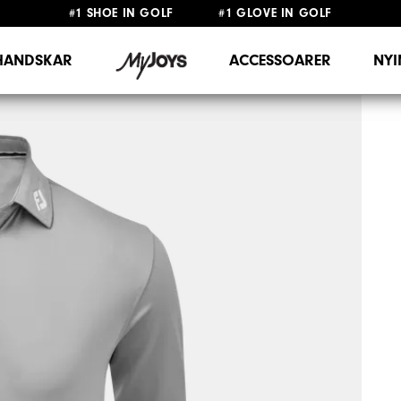
#1 SHOE IN GOLF #1 GLOVE IN GOLF
FRI FRAKT
PÅ ALLA BESTÄLLNINGAR ÖVER 999KR
&
FRI RETUR
HANDSKAR
ACCESSOARER
NY