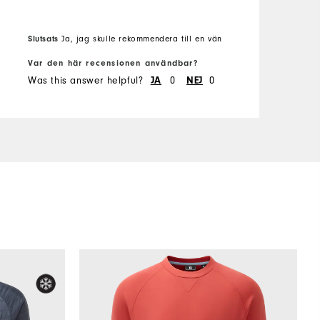
Slutsats
Ja, jag skulle rekommendera till en vän
Var den här recensionen användbar?
V
Was this answer helpful?
JA
0
NEJ
0
W