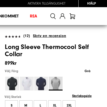
AKTIVERA TILLGÄNGLIGHET
HJÄLP
INKOMMET
REA
(12)
Skriv en recension
Long Sleeve Thermocool Self
Collar
899kr
Välj Färg
Grå
Storleksguide
Välj Storlek
S
M
L
XL
2XL