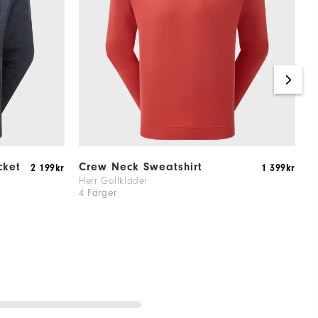
cket
Crew Neck Sweatshirt
T
2 199kr
1 399kr
Herr Golfkläder
H
4 Färger
3