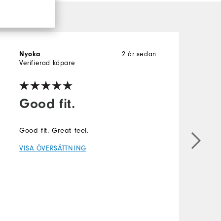
Nyoka
2 år sedan
N
Verifierad köpare
V
Good fit.
Good fit. Great feel.
B
VISA ÖVERSÄTTNING
g
w
V