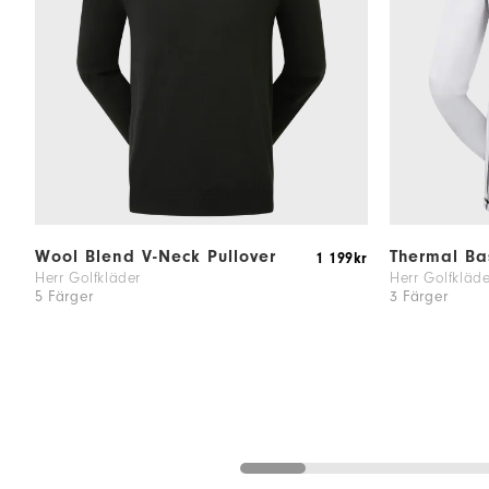
Wool Blend V-Neck Pullover
Thermal Ba
1 199kr
Herr Golfkläder
Herr Golfkläde
5 Färger
3 Färger