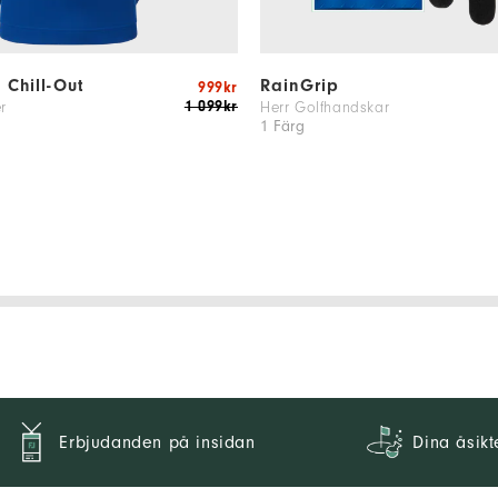
e Chill-Out
RainGrip
999kr
1 099kr
r
Herr Golfhandskar
1 Färg
Erbjudanden på insidan
Dina åsikt