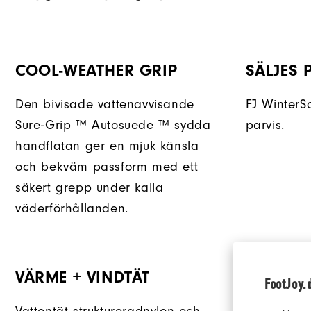
COOL-WEATHER GRIP
SÄLJES 
Den bivisade vattenavvisande
FJ WinterS
Sure-Grip ™ Autosuede ™ sydda
parvis.
handflatan ger en mjuk känsla
och bekväm passform med ett
säkert grepp under kalla
väderförhållanden.
VÄRME + VINDTÄT
FootJoy.