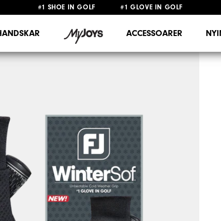
#1 SHOE IN GOLF #1 GLOVE IN GOLF
FRI FRAKT
PÅ ALLA BESTÄLLNINGAR ÖVER 999KR
&
FRI RETUR
HANDSKAR
ACCESSOARER
NY