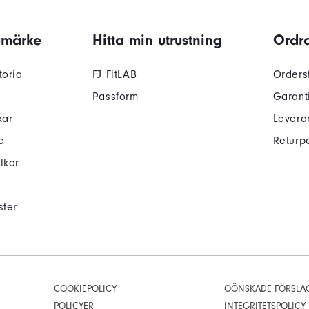
umärke
Hitta min utrustning
Ordra
toria
FJ FitLAB
Orders
Passform
Garant
kar
Levera
e
Returpo
lkor
ster
COOKIEPOLICY
OÖNSKADE FÖRSLA
POLICYER
INTEGRITETSPOLICY