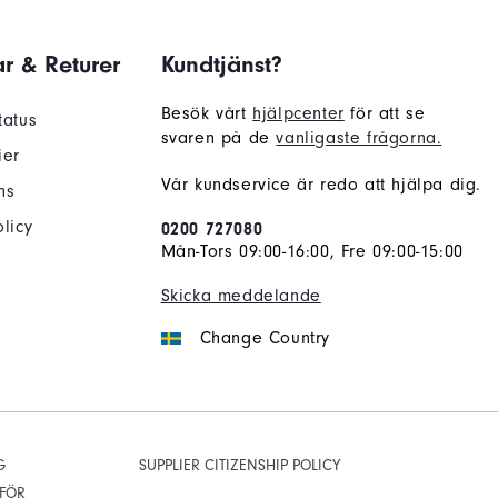
r & Returer
Kundtjänst?
Besök vårt
hjälpcenter
för att se
tatus
svaren på de
vanligaste frågorna.
ier
Vår kundservice är redo att hjälpa dig.
ns
licy
0200 727080
Mån-Tors 09:00-16:00, Fre 09:00-15:00
Skicka meddelande
Change Country
G
SUPPLIER CITIZENSHIP POLICY
 FÖR