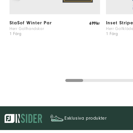
StaSof Winter Par
Inset Strip
699kr
Herr Golfhandskar
Herr Golfkläde
1 Färg
1 Färg
Exklusiva produkter