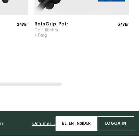
RainGrip Pair
W
249kr
349kr
Golftillbehör
G
1 Färg
1
Och mer...
er
BLI EN INSIDER
LOGGA IN