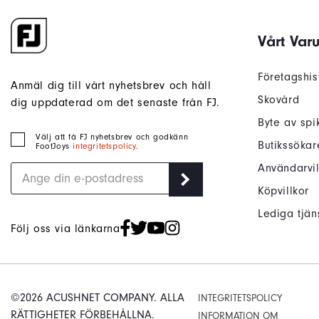
Vårt Var
Företagshis
Anmäl dig till vårt nyhetsbrev och håll
Skovård
dig uppdaterad om det senaste från FJ.
Byte av spi
Välj att få FJ nyhetsbrev och godkänn
Butikssökar
FootJoys
integritetspolicy
.
Användarvil
Köpvillkor
Lediga tjän
Följ oss via länkarna
©2026 ACUSHNET COMPANY. ALLA
INTEGRITETSPOLICY
RÄTTIGHETER FÖRBEHÅLLNA.
INFORMATION OM