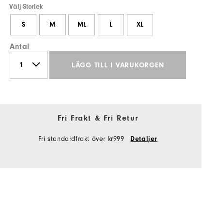
Välj Storlek
S
M
ML
L
XL
Antal
LÄGG TILL I VARUKORGEN
Fri Frakt & Fri Retur
Fri standardfrakt över kr999
Detaljer