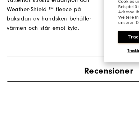
Vattentät struktureradnylon och
Cookies u
Beispiel 
Weather-Shield ™ fleece på
Adresse Ih
Weitere I
baksidan av handsken behåller
unseren
C
värmen och står emot kyla.
Trac
Tracki
Recensioner