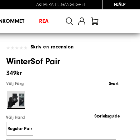
AKTIVERA TILLGÄNGLIGHET
HJÄLP
INKOMMET
REA
Skriv en recension
WinterSof Pair
349kr
Välj Färg
Svart
Storleksguide
Välj Hand
Regular Pair