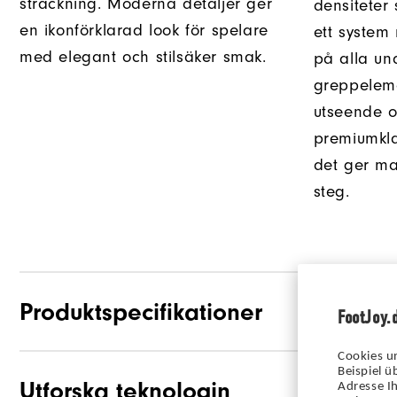
sträckning. Moderna detaljer ger
densiteter
en ikonförklarad look för spelare
ett system
med elegant och stilsäker smak.
på alla un
greppelem
utseende o
premiumkl
det ger max
steg.
Produktspecifikationer
FootJoy.
Cookies u
Beispiel 
Utforska teknologin
Grepp
Adresse Ih