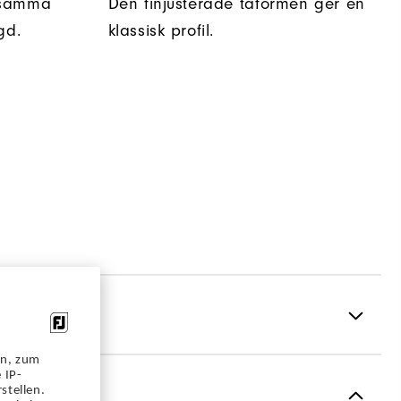
nsamma
Den finjusterade tåformen ger en
gd.
klassisk profil.
en, zum
 IP-
Spiked
stellen.