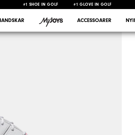
#1 SHOE IN GOLF #1 GLOVE IN GOLF
FRI FRAKT
PÅ ALLA BESTÄLLNINGAR ÖVER 999KR
&
FRI RETUR
HANDSKAR
ACCESSOARER
NY