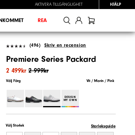
AKTIVERA TILLGÄNGLIGHET
HJÄLP
INKOMMET
REA
(496)
Skriv en recension
Premiere Series Packard
2 499kr
2 999kr
Välj Färg
Vit / Marin / Pink
DESIGN
MY OWN
Välj Storlek
Storleksguide