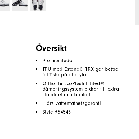
Översikt
Premiumläder
TPU med Estane® TRX ger bättre
fotfäste på alla ytor
Ortholite EcoPlush FitBed®
dämpningssystem bidrar till extra
stabilitet och komfort
1 års vattentäthetsgaranti
Style #
54543