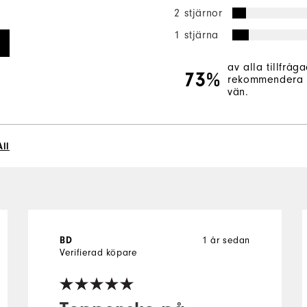
2 stjärnor
1 stjärna
av alla tillfråg
73%
rekommendera d
vän.
All
BD
1 år sedan
Verifierad köpare