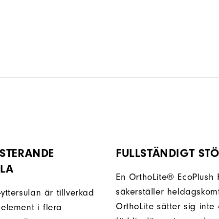
STERANDE
FULLSTÄNDIGT ST
ULA
En OrthoLite® EcoPlush 
säkerställer heldagskomf
yttersulan är tillverkad
OrthoLite sätter sig inte
lement i flera