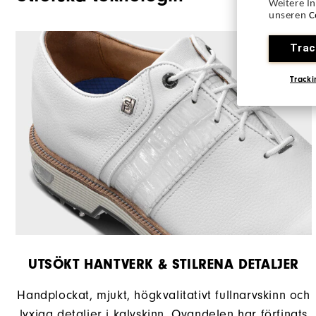
Weitere I
unseren
C
Stabilitet
Trac
Dämpning
Tracki
UTSÖKT HANTVERK & STILRENA DETALJER
Handplockat, mjukt, högkvalitativt fullnarvskinn och
lyxiga detaljer i kalvskinn. Ovandelen har förfinats