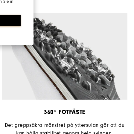
 Sie in
Most Stable
Firm
360° FOTFÄSTE
Det greppsäkra mönstret på yttersulan gör att du
kan hålla stabilitet genom hela svingen.