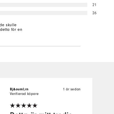
21
26
ade skulle
etta för en
Bj&ouml;rn
1 år sedan
J
Verifierad köpare
V