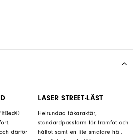
ÖD
LASER STREET-LÄST
FitBed®
Helrundad tåkaraktär,
ort.
standardpassform för framfot och
 och därför
hålfot samt en lite smalare häl.