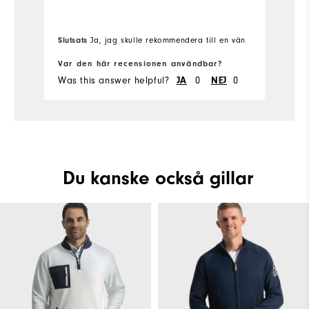
Ov
Overall Size
Slutsats
Sl
Ja, jag skulle rekommendera till en vän
Ru
Runs Small
Runs Large
Var den här recensionen användbar?
Va
Was this answer helpful?
JA
0
NEJ
0
Wa
Comfort
Durability
Performance
Du kanske också gillar