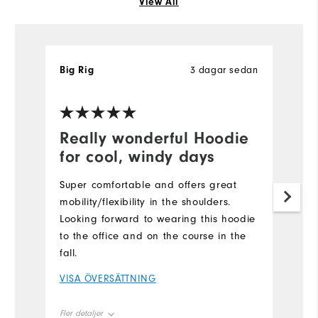
View All
Big Rig
3 dagar sedan
to
Ve
Really wonderful Hoodie
S
for cool, windy days
It
pu
Super comfortable and offers great
cu
mobility/flexibility in the shoulders.
co
Looking forward to wearing this hoodie
FJ
to the office and on the course in the
in
fall.
V
VISA ÖVERSÄTTNING
Fle
Fler detaljer