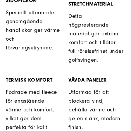
SIDOFICKOR
STRETCHMATERIAL
Speciellt utformade
Detta
genomgående
högpresterande
handfickor ger värme
material ger extrem
och
komfort och tillåter
förvaringsutrymme..
full rörelsefrihet under
golfsvingen.
TERMISK KOMFORT
VÄVDA PANELER
Fodrade med fleece
Utformad för att
för enastående
blockera vind,
värme och komfort,
behålla värme och
vilket gör dem
ge en slank, modern
perfekta för kallt
finish.