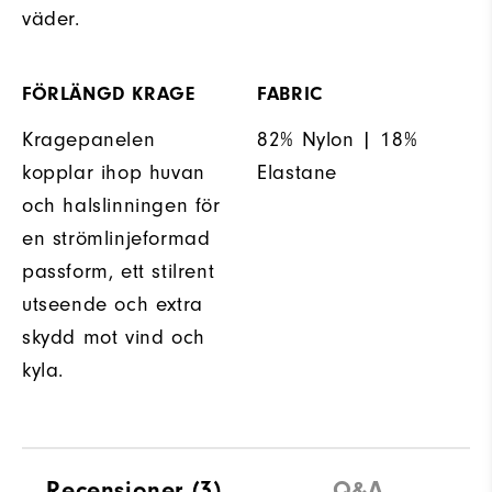
väder.
FÖRLÄNGD KRAGE
FABRIC
Kragepanelen
82% Nylon | 18%
kopplar ihop huvan
Elastane
och halslinningen för
en strömlinjeformad
passform, ett stilrent
utseende och extra
skydd mot vind och
kyla.
Recensioner
(3)
Q&A