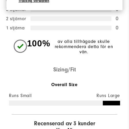
4 stjärnor
1
Tracking verwalten
3 stjärnor
0
2 stjärnor
0
1 stjärna
0
100%
av alla tillfrågade skulle
rekommendera detta för en
vän.
Sizing/Fit
Overall Size
Runs Small
Runs Large
Recenserad av 3 kunder