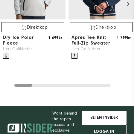
Direktköp
Direktköp
Dry Ice Polar
Après Tee Knit
1 499kr
1 799kr
Fleece
Full-Zip Sweater
Herr Golfkläder
Herr Golfkläder
Want behind
BLI EN INSIDER
the ropes
access and
exclusive
LOGGA IN