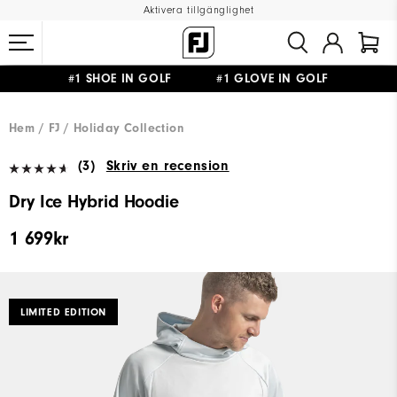
Aktivera tillgänglighet
#1 SHOE IN GOLF #1 GLOVE IN GOLF
FRI FRAKT
PÅ ALLA BESTÄLLNINGAR ÖVER 999KR
&
FRI RETUR
Hem
FJ
Holiday Collection
(3)
Skriv en recension
Dry Ice Hybrid Hoodie
1 699kr
LIMITED EDITION