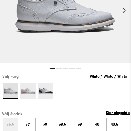
Välj Färg
White / White / White
Storleksguide
Välj Storlek
36.5
37
38
38.5
39
40
40.5