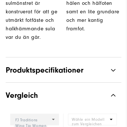
sulmönstret är
hälen och hålfoten
konstruerat för att ge
samt en lite grundare
utmärkt fotfäste och
och mer kantig
halkhämmande sula
framfot.
var du än går.
Produktspecifikationer
Grepp
Spikeless
Vergleich
Stabilitet
Supportive
Dämpning
Moderate
Wähle ein Modell
FJ Traditions
zum Vergleichen
Wing Tip Women