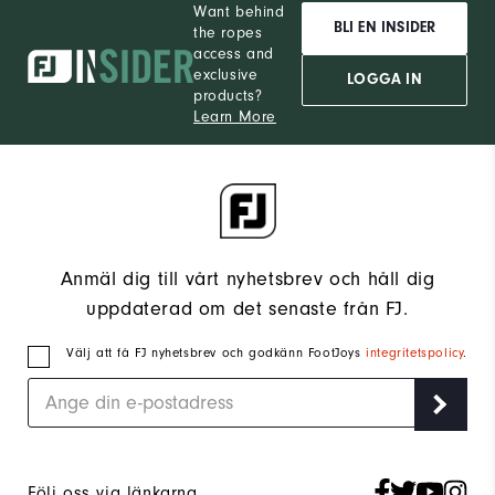
Want behind
BLI EN INSIDER
the ropes
access and
exclusive
LOGGA IN
products?
Learn More
Anmäl dig till vårt nyhetsbrev och håll dig
uppdaterad om det senaste från FJ.
Välj att få FJ nyhetsbrev och godkänn FootJoys
integritetspolicy
.
Följ oss via länkarna