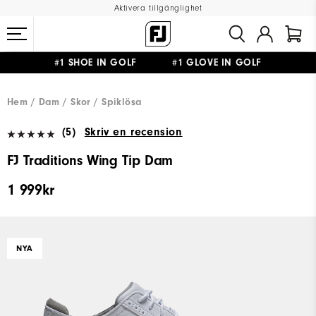
Aktivera tillgänglighet
#1 SHOE IN GOLF #1 GLOVE IN GOLF
FRI FRAKT
PÅ ALLA BESTÄLLNINGAR ÖVER 999KR
&
FRI RETUR
Hem
Dam
Skor
Spiklösa
(5)
Skriv en recension
FJ Traditions Wing Tip Dam
1 999kr
NYA