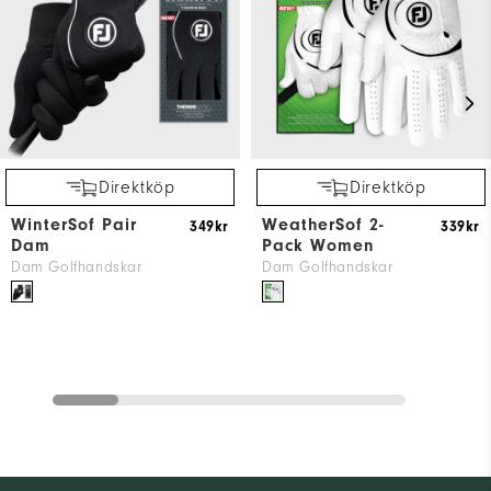
Direktköp
Direktköp
WinterSof Pair
WeatherSof 2-
349kr
339kr
Dam
Pack Women
Dam Golfhandskar
Dam Golfhandskar