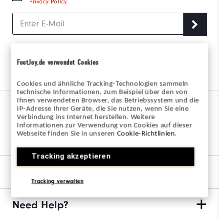
Privacy Policy
.
FootJoy.de verwendet Cookies
Join us on the links
Cookies und ähnliche Tracking-Technologien sammeln
technische Informationen, zum Beispiel über den von
Ihnen verwendeten Browser, das Betriebssystem und die
Our Brand
IP-Adresse Ihrer Geräte, die Sie nutzen, wenn Sie eine
Verbindung ins Internet herstellen. Weitere
Informationen zur Verwendung von Cookies auf dieser
Webseite finden Sie in unseren
Cookie-Richtlinien
.
Find My Fit
Tracking akzeptieren
Orders & Returns
Tracking verwalten
Need Help?