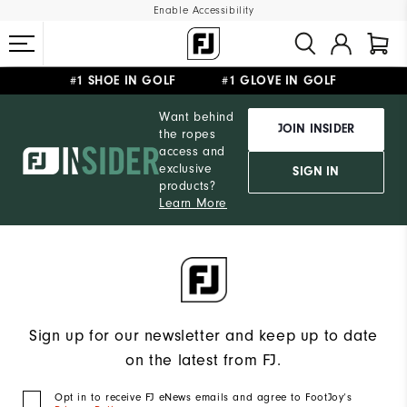
Enable Accessibility
#1 SHOE IN GOLF #1 GLOVE IN GOLF
FREE DELIVERY
ON ALL ORDERS £50+
&
FREE RETURNS
Want behind
JOIN INSIDER
the ropes
access and
exclusive
SIGN IN
products?
Learn More
Sign up for our newsletter and keep up to date
on the latest from FJ.
Opt in to receive FJ eNews emails and agree to FootJoy’s