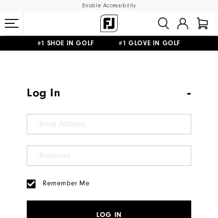
Enable Accessibility
#1 SHOE IN GOLF #1 GLOVE IN GOLF
FREE DELIVERY
ON ALL ORDERS £50+
&
FREE RETURNS
Log In
Remember Me
LOG IN