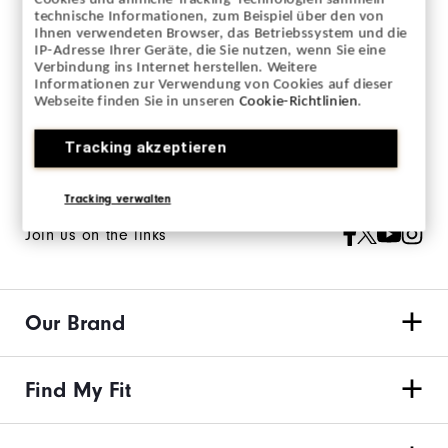
Cookies und ähnliche Tracking-Technologien sammeln
technische Informationen, zum Beispiel über den von
Sign up for our newsletter and keep up to date
Ihnen verwendeten Browser, das Betriebssystem und die
IP-Adresse Ihrer Geräte, die Sie nutzen, wenn Sie eine
on the latest from FJ.
Verbindung ins Internet herstellen. Weitere
Informationen zur Verwendung von Cookies auf dieser
Opt in to receive FJ eNews emails and agree to FootJoy’s
Webseite finden Sie in unseren
Cookie-Richtlinien
.
Privacy Policy
.
Tracking akzeptieren
Tracking verwalten
Join us on the links
Our Brand
Find My Fit