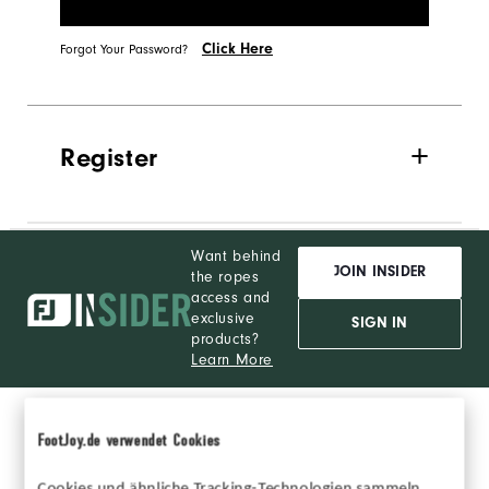
Click Here
Forgot Your Password?
Register
Want behind
JOIN INSIDER
the ropes
access and
exclusive
SIGN IN
products?
Learn More
FootJoy.de verwendet Cookies