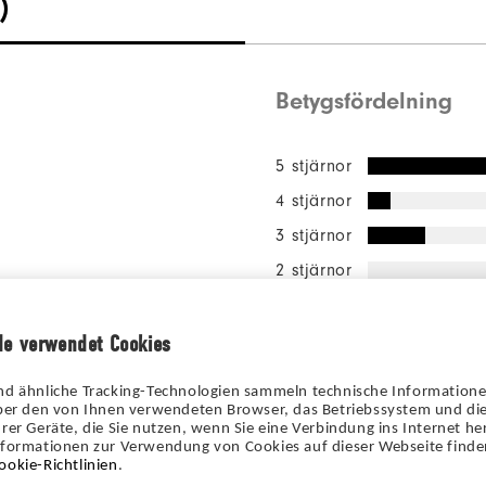
)
Betygsfördelning
5 stjärnor
4 stjärnor
3 stjärnor
2 stjärnor
1 stjärna
de verwendet Cookies
82%
av alla t
rekommen
nd ähnliche Tracking-Technologien sammeln technische Information
vän.
über den von Ihnen verwendeten Browser, das Betriebssystem und die
rer Geräte, die Sie nutzen, wenn Sie eine Verbindung ins Internet her
nformationen zur Verwendung von Cookies auf dieser Webseite finden
ookie-Richtlinien
.
l