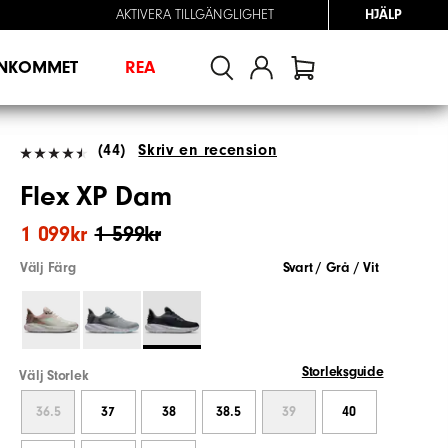
AKTIVERA TILLGÄNGLIGHET
HJÄLP
INKOMMET
REA
(44)
Skriv en recension
Flex XP Dam
1 099kr
1 599kr
Välj Färg
Svart / Grå / Vit
Storleksguide
Välj Storlek
36.5
37
38
38.5
39
40