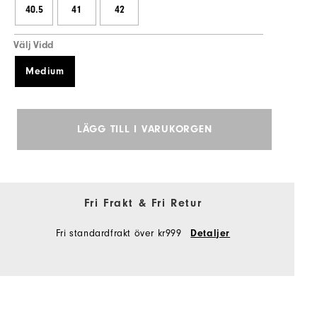
40.5
41
42
Välj Vidd
Medium
LÄGG TILL I VARUKORGEN
Fri Frakt & Fri Retur
Fri standardfrakt över kr999
Detaljer