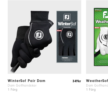
WinterSof Pair Dam
WeatherSo
349kr
Dam Golfhandskar
Dam Golfhand
1 Färg
1 Färg