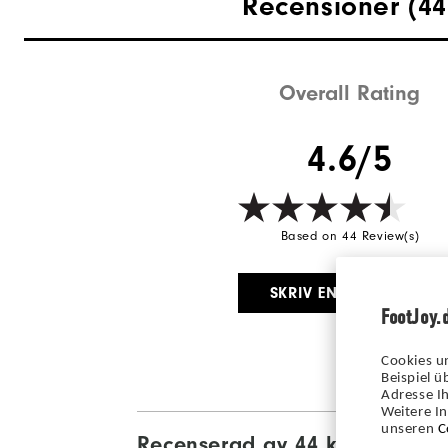
Recensioner
(44
Overall Rating
4.6/5
Based on 44 Review(s)
SKRIV EN RECENSION
FootJoy.
Cookies u
Beispiel 
Adresse Ih
Weitere I
unseren
C
Recenserad av 44 kunder
View Al