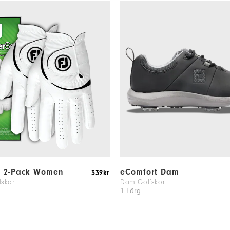
f 2-Pack Women
eComfort Dam
339kr
skar
Dam Golfskor
1 Färg