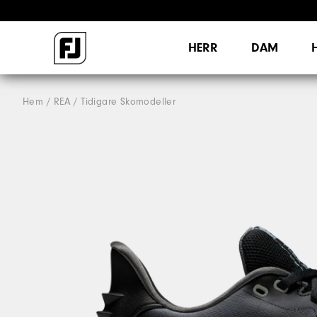
HERR
DAM
Hem
REA
Tidigare Skomodeller