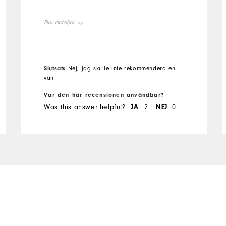
shoe, foot joy quality not
there
Fler detaljer
Overall Size
True to size
Slutsats
Nej, jag skulle inte rekommendera en
vän
Var den här recensionen användbar?
Was this answer helpful?
JA
2
NEJ
0