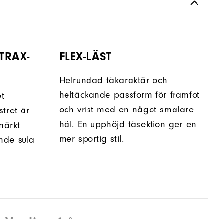
TRAX-
FLEX-LÄST
Helrundad tåkaraktär och
heltäckande passform för framfot
et
och vrist med en något smalare
tret är
häl. En upphöjd tåsektion ger en
märkt
mer sportig stil.
nde sula