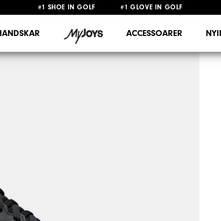
#1 SHOE IN GOLF #1 GLOVE IN GOLF
FRI FRAKT
PÅ ALLA BESTÄLLNINGAR ÖVER 999KR
&
FRI RETUR
HANDSKAR
ACCESSOARER
NY