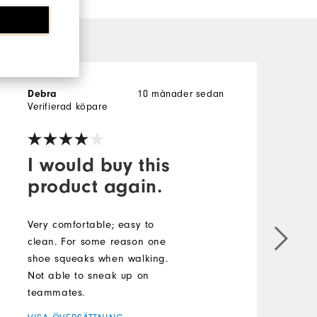
Debra
10 månader sedan
D
Verifierad köpare
V
I would buy this
product again.
Very comfortable; easy to
I
clean. For some reason one
h
shoe squeaks when walking.
e
Not able to sneak up on
I
teammates.
a
T