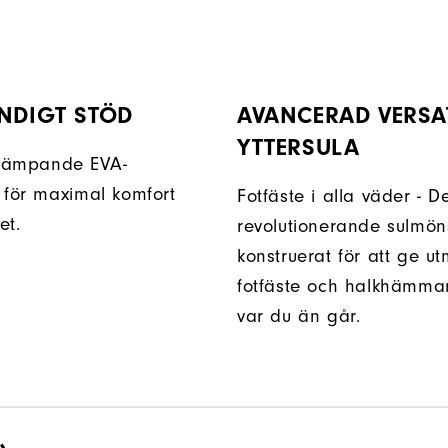
NDIGT STÖD
AVANCERAD VERSA
YTTERSULA
dämpande EVA-
 för maximal komfort
Fotfäste i alla väder - D
et.
revolutionerande sulmöns
konstruerat för att ge ut
fotfäste och halkhämma
var du än går.