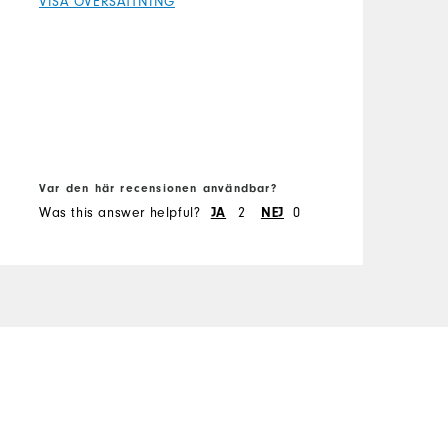
VISA ÖVERSÄTTNING
w
V
s
i
F
t
b
O
o
S
Var den här recensionen användbar?
V
Was this answer helpful?
JA
2
NEJ
0
W