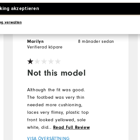
king akzeptieren
ng verwalten
Marilyn
8 månader sedan
Verifierad köpare
Not this model
Although the fit was good.
The footbed was very thin
needed more cushioning,
laces very flimsy, plastic top
front looked yellowed, sole
white, didn't match. Even
...
Read Full Review
though it is your economy
VISA ÖVERSÄTTNING