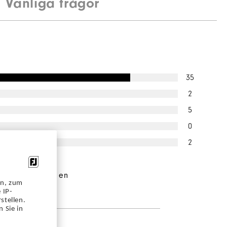
Vanliga frågor
35
2
5
0
2
illfrågade skulle
dera detta för en
en, zum
 IP-
stellen.
 Sie in