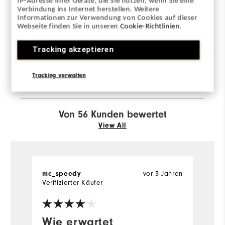
IP-Adresse Ihrer Geräte, die Sie nutzen, wenn Sie eine
Verbindung ins Internet herstellen. Weitere
Informationen zur Verwendung von Cookies auf dieser
Sizing/Fit
Webseite finden Sie in unseren
Cookie-Richtlinien
.
Gesamtgröße
Tracking akzeptieren
Fällt kleiner aus
Fällt größer aus
Tracking verwalten
Von 56 Kunden bewertet
View All
vor 3 Jahren
mc_speedy
J
Verifizierter Käufer
Ve
Wie erwartet
I