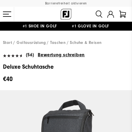
Barrierefreiheit aktivieren
#1 SHOE IN GOLF #1 GLOVE IN GOLF
GRATIS LIEFERUNG
AB 99€
&
GRATIS RÜCKSENDUNG
Start
Golfausrüstung
Taschen / Schuhe & Reisen
(56)
Bewertung schreiben
Deluxe Schuhtasche
€40