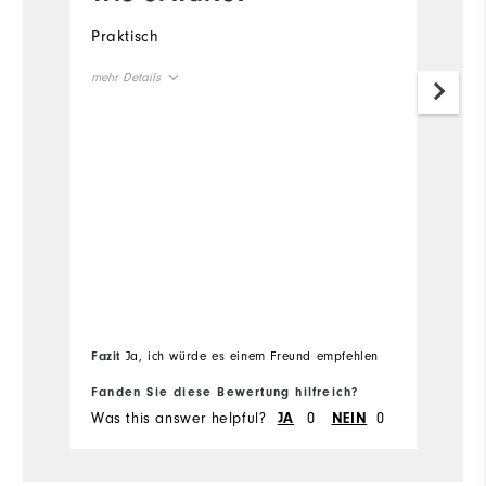
p
Praktisch
G
mehr Details
s
Gesamtgröße
Ü
Fällt kleiner aus
Fällt größer aus
me
Ov
Fä
Fazit
Ja, ich würde es einem Freund empfehlen
Fa
Fanden Sie diese Bewertung hilfreich?
Fa
Was this answer helpful?
0
0
Wa
JA
NEIN