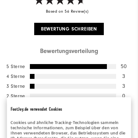
Based on 56 Review(s)
BEWERTUNG SCHREIBEN
Bewertungsverteilung
5 Sterne
50
4 Sterne
3
3 Sterne
3
2 Sterne
0
1 Stern
0
FootJoy.de verwendet Cookies
98%
der Anwortgeber würden es
Cookies und ähnliche Tracking-Technologien sammeln
einem Freund
technische Informationen, zum Beispiel über den von
weiterempfehlen.
Ihnen verwendeten Browser, das Betriebssystem und die