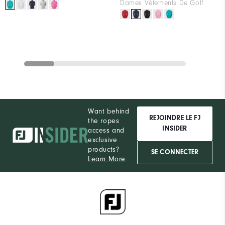
Dames Vêtements De Golf
Want behind
REJOINDRE LE FJ
the ropes
INSIDER
access and
exclusive
products?
SE CONNECTER
Learn More