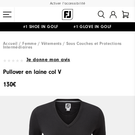
Activer l'accessibilité
#1 SHOE IN GOLF #1 GLOVE IN GOLF
LIVRAISON OFFERTE
DÈS 99€+
&
RETOUR GRATUIT
Accueil
Femme
Vêtements
Sous Couches et Protections
Intermédiaires
Je donne mon avis
Pullover en laine col V
130€