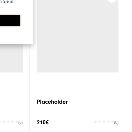
 Sie in
Placeholder
210€
(0)
(0)