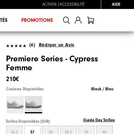
ACTIVER L'ACCESSIBILITÉ
AIDE
TÉS
PROMOTIONS
(6)
Rédiger un Avis
Premiere Series - Cypress
Femme
210€
Couleurs Disponibles
Black / Bleu
Guide Des Tailles
Tailles Disponibles (EUR)
36.5
37
38
38.5
39
40