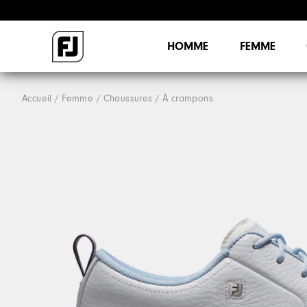
HOMME
FEMME
Accueil
Femme
Chaussures
À crampons