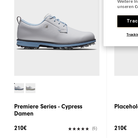
Weitere I
unseren
C
Trac
Tracki
Premiere Series - Cypress
Placehol
Damen
210€
210€
(6)