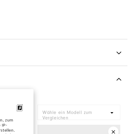
Spiked
Most Stable
Firm
Wähle ein Modell zum
Vergleichen
en, zum
 IP-
stellen.