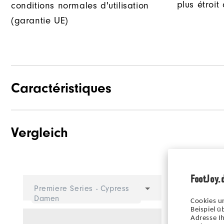
plus étroit
conditions normales d'utilisation
(garantie UE)
Caractéristiques
Vergleich
Adhérence
Stabilité
Amorti
FootJoy.
Wähle e
Premiere Series - Cypress
Verglei
Damen
Cookies u
Beispiel 
Adresse Ih