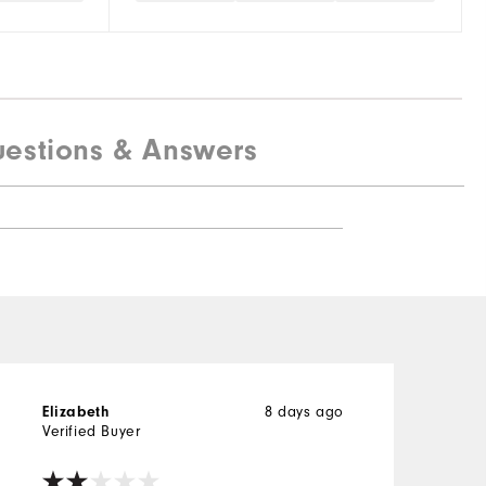
estions & Answers
Elizabeth
8 days ago
C
Verified Buyer