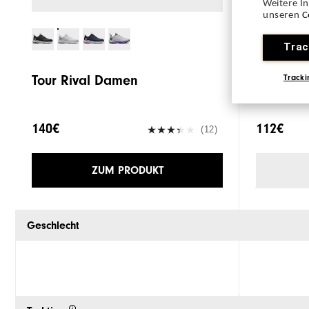
Weitere I
unseren
C
Trac
Tour Rival Damen
Placehol
Tracki
140€
112€
(12)
ZUM PRODUKT
Geschlecht