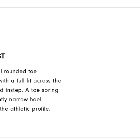
ST
ll rounded toe
ith a full fit across the
d instep. A toe spring
htly narrow heel
he athletic profile.