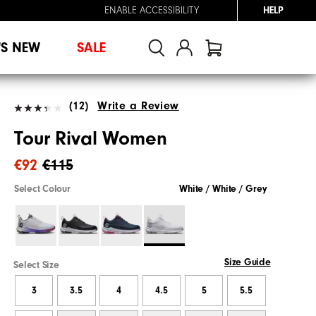
ENABLE ACCESSIBILITY
HELP
'S NEW
SALE
(12)
Write a Review
Tour Rival Women
€92
€115
Select Colour
White / White / Grey
Size Guide
Select Size
3
3.5
4
4.5
5
5.5