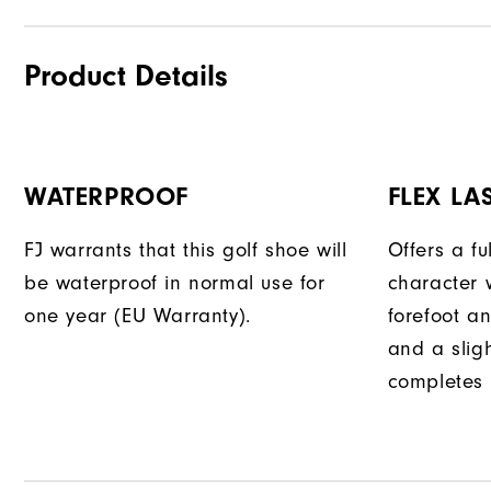
Product Details
WATERPROOF
FLEX LA
FJ warrants that this golf shoe will
Offers a fu
be waterproof in normal use for
character w
one year (EU Warranty).
forefoot an
and a slig
completes t