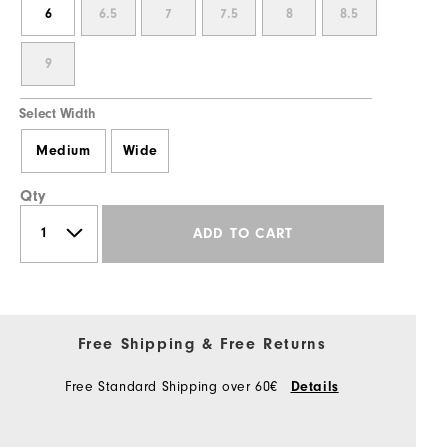
6
6.5
7
7.5
8
8.5
9
Select Width
Medium
Wide
Qty
ADD TO CART
Free Shipping & Free Returns
Free Standard Shipping over 60€
Details