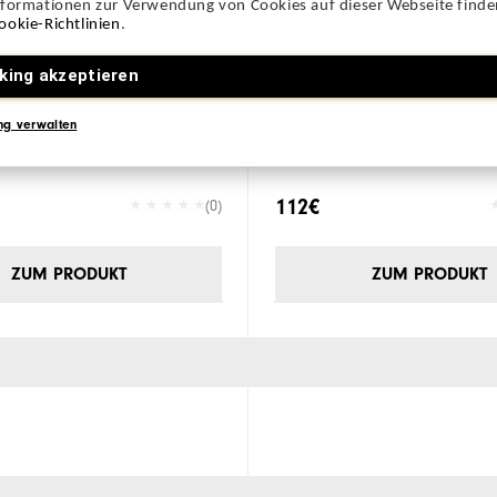
nformationen zur Verwendung von Cookies auf dieser Webseite finden
ookie-Richtlinien
.
king akzeptieren
der
Placeholder
ng verwalten
112€
(0)
ZUM PRODUKT
ZUM PRODUKT