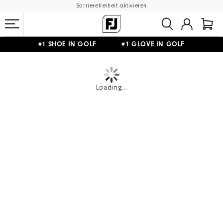
Barrierefreiheit aktivieren
#1 SHOE IN GOLF #1 GLOVE IN GOLF
GRATIS LIEFERUNG
AB 99€
&
GRATIS RÜCKSENDUNG