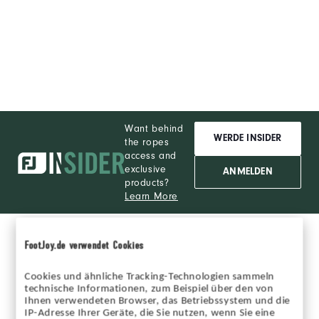
Want behind
WERDE INSIDER
the ropes
access and
exclusive
ANMELDEN
products?
Learn More
FootJoy.de verwendet Cookies
Cookies und ähnliche Tracking-Technologien sammeln
technische Informationen, zum Beispiel über den von
Melde Dich für unseren FootJoy Newsletter an
Ihnen verwendeten Browser, das Betriebssystem und die
IP-Adresse Ihrer Geräte, die Sie nutzen, wenn Sie eine