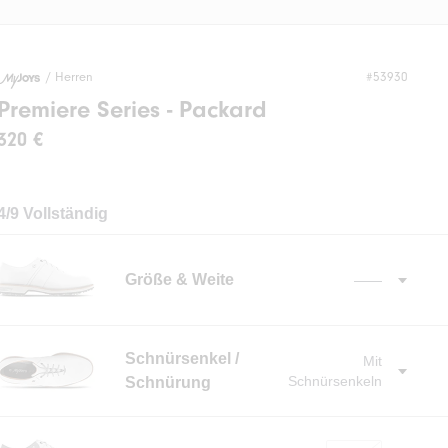
/
Herren
#53930
Premiere Series - Packard
320 €
4/9 Vollständig
Größe & Weite
——
✓
Schnürsenkel /
Mit
Schnürsenkeln
Schnürung