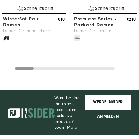
Schnellzugriff
Schnellzugriff
WinterSof Pair
Premiere Series -
€40
€240
Damen
Packard Damen
Damen Golfhandschuhe
Damen Golfschuhe
Want behind
WERDE INSIDER
the ropes
access and
exclusive
ANMELDEN
products?
Learn More