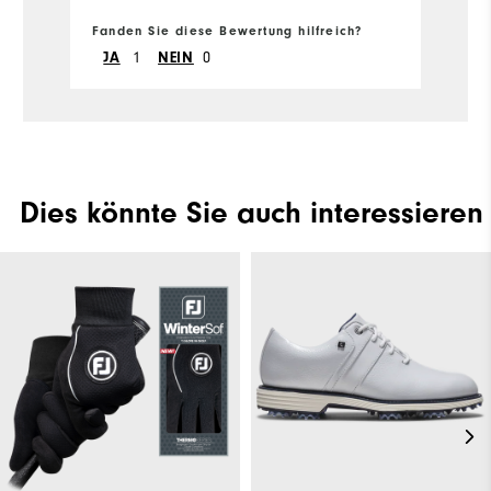
Size
Fanden Sie diese Bewertung hilfreich?
1
0
JA
NEIN
Runs Small
Runs Large
Width
Runs Narrow
Runs Wide
Dies könnte Sie auch interessieren