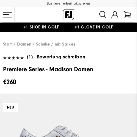
Barrierefreiheit aktivieren
#1 SHOE IN GOLF #1 GLOVE IN GOLF
GRATIS LIEFERUNG
AB 99€
&
GRATIS RÜCKSENDUNG
Start
Damen
Schuhe
mit Spikes
(1)
Bewertung schreiben
Premiere Series - Madison Damen
€260
NEU