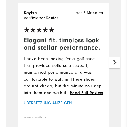
vor 2 Monaten
Kaylyn
Verifizierter Käufer
Elegant fit, timeless look
and stellar performance.
I have been looking for a golf shoe
that provided solid sole support,
maintained performance and was
comfortable to walk in. These shoes
are not cheap, but the minute you step
into them and walk the first time you
...
Read Full Review
understand. They have an elegant fit,
ÜBERSETZUNG ANZEIGEN
timeless look and stellar performance.
The only thing I am not wild about is
mehr Details
the patent leather on the toes and
heel.